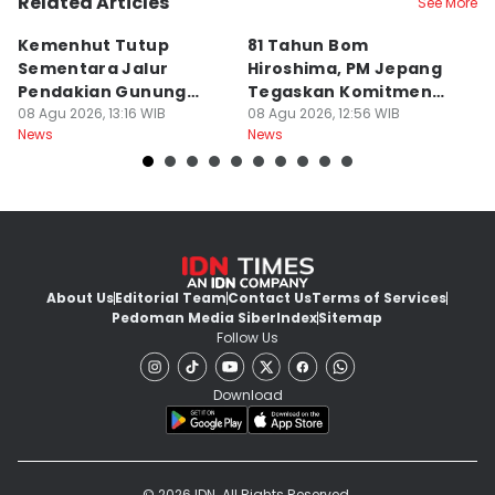
Related Articles
See More
Kemenhut Tutup
81 Tahun Bom
B
Sementara Jalur
Hiroshima, PM Jepang
H
Pendakian Gunung
Tegaskan Komitmen
d
Gede Pangrango
08 Agu 2026, 13:16 WIB
Bebas Nuklir
08 Agu 2026, 12:56 WIB
08
News
News
Ne
About Us
Editorial Team
Contact Us
Terms of Services
Pedoman Media Siber
Index
Sitemap
Follow Us
Download
© 2026 IDN. All Rights Reserved.