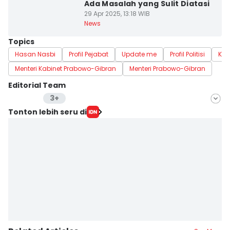
Ada Masalah yang Sulit Diatasi
29 Apr 2025, 13:18 WIB
News
Topics
Hasan Nasbi
Profil Pejabat
Update me
Profil Politisi
Kab
Menteri Kabinet Prabowo-Gibran
Menteri Prabowo-Gibran
Editorial Team
3+
Editor
Tonton lebih seru di
Aria Hamzah
Editor
Deti Mega Purnamasari
Editor
Rochmanudin Wijaya
Editor
Dwifantya Aquina