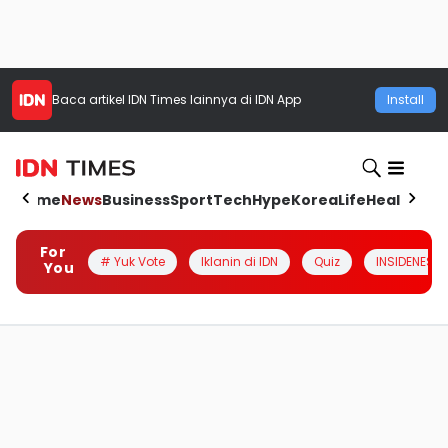
Baca artikel
IDN Times
lainnya di IDN App
Install
Home
News
Business
Sport
Tech
Hype
Korea
Life
Health
Aut
For
# Yuk Vote
Iklanin di IDN
Quiz
INSIDENESIA
You