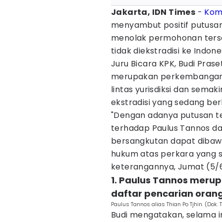
Jakarta, IDN Times
-
Kom
menyambut positif putusan
menolak permohonan ters
tidak diekstradisi ke Indone
Juru Bicara KPK, Budi Pras
merupakan perkembangan
lintas yurisdiksi dan sema
ekstradisi yang sedang ber
"Dengan adanya putusan te
terhadap Paulus Tannos da
bersangkutan dapat dibaw
hukum atas perkara yang s
keterangannya, Jumat (5/
1. Paulus Tannos meru
daftar pencarian oran
Paulus Tannos alias Thian Po Tjhin. (Dok.
Budi mengatakan, selama i