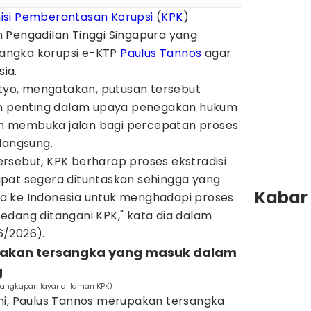
isi Pemberantasan Korupsi
(
KPK
)
 Pengadilan Tinggi Singapura yang
angka korupsi e-KTP
Paulus Tannos
agar
sia.
etyo, mengatakan, putusan tersebut
 penting dalam upaya penegakan hukum
kin membuka jalan bagi percepatan proses
langsung.
rsebut, KPK berharap proses ekstradisi
pat segera dituntaskan sehingga yang
Kabar 
a ke Indonesia untuk menghadapi proses
edang ditangani KPK," kata dia dalam
6/2026).
pakan tersangka yang masuk dalam
g
 Tangkapan layar di laman KPK)
ni, Paulus Tannos merupakan tersangka