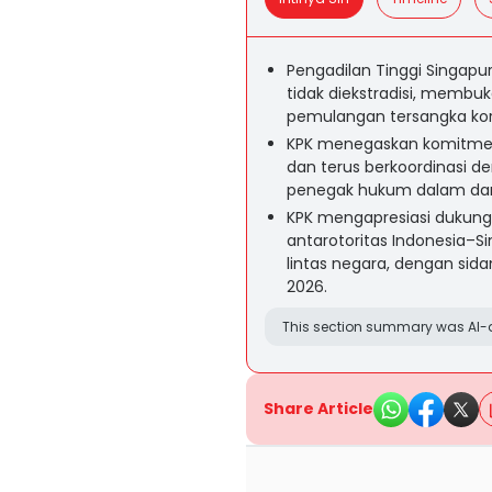
Pengadilan Tinggi Singap
tidak diekstradisi, membu
pemulangan tersangka koru
KPK menegaskan komitmen 
dan terus berkoordinasi 
penegak hukum dalam dan l
KPK mengapresiasi dukung
antarotoritas Indonesia–
lintas negara, dengan sid
2026.
This section summary was AI-a
Share Article