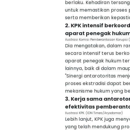
berlaku. Kehadiran tersang
untuk memastikan proses p
serta memberikan kepastian
2. KPK intensif berkoo
aparat penegak hukum, 
ilustrasi Komisi Pemberantasan Korupsi (
Dia mengatakan, dalam ra
secara intensif terus ber
aparat penegak hukum ter
lainnya, baik di dalam maup
"Sinergi antarotoritas men
proses ekstradisi dapat ber
mekanisme hukum yang berl
3. Kerja sama antarot
efektivitas pemberant
Ilustrasi KPK. (IDN Times/Aryodamar)
Lebih lanjut, KPK juga men
yang telah mendukung pros