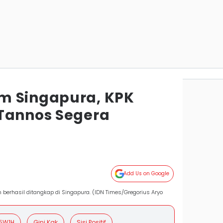
m Singapura, KPK
Tannos Segera
Add Us on Google
 berhasil ditangkap di Singapura. (IDN Times/Gregorius Aryo
5W1H
Gini Kak
Sisi Positif