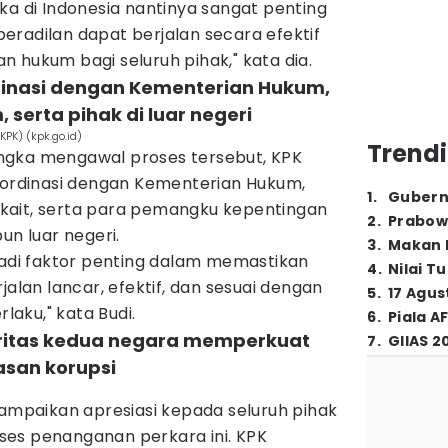
ka di Indonesia nantinya sangat penting
eradilan dapat berjalan secara efektif
 hukum bagi seluruh pihak," kata dia.
rdinasi dengan Kementerian Hukum,
serta pihak di luar negeri
KPK) (kpk.go.id)
Trendi
ngka mengawal proses tersebut, KPK
koordinasi dengan Kementerian Hukum,
1
.
Gubern
kait, serta para pemangku kepentingan
2
.
Prabow
un luar negeri.
3
.
Makan B
jadi faktor penting dalam memastikan
4
.
Nilai T
jalan lancar, efektif, dan sesuai dengan
5
.
17 Agus
aku," kata Budi.
6
.
Piala A
oritas kedua negara memperkuat
7
.
GIIAS 2
asan korupsi
yampaikan apresiasi kepada seluruh pihak
es penanganan perkara ini. KPK