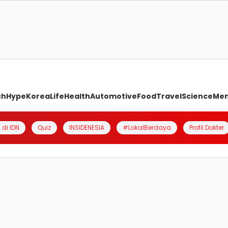
ch
Hype
Korea
Life
Health
Automotive
Food
Travel
Science
Me
 di IDN
Quiz
INSIDENESIA
#LokalBerdaya
Profil Dokter