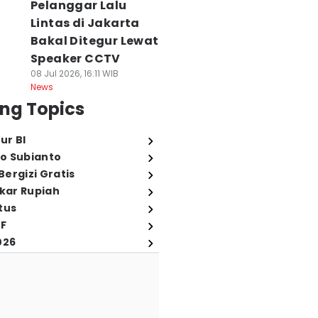
Pelanggar Lalu
Lintas di Jakarta
Bakal Ditegur Lewat
Speaker CCTV
08 Jul 2026, 16:11 WIB
News
ng Topics
ur BI
o Subianto
ergizi Gratis
ukar Rupiah
tus
FF
026