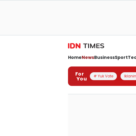
Home
News
Business
Sport
Te
For
# Yuk Vote
Iklanin
You