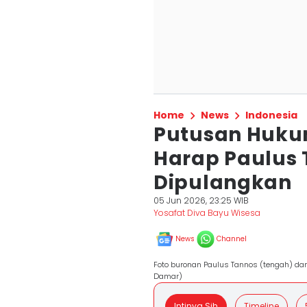
Home
News
Indonesia
Putusan Huku
Harap Paulus 
Dipulangkan
05 Jun 2026, 23:25 WIB
Yosafat Diva Bayu Wisesa
News
Channel
Foto buronan Paulus Tannos (tengah) dan
Damar)
Intinya Sih
Timeline