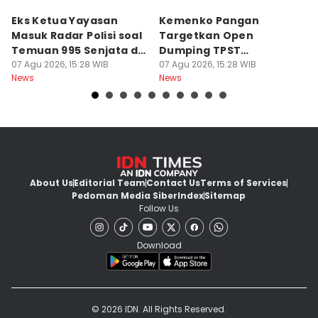
Eks Ketua Yayasan
Kemenko Pangan
T
Masuk Radar Polisi soal
Targetkan Open
I
Temuan 995 Senjata di
Dumping TPST
N
Sekolah
07 Agu 2026, 15:28 WIB
Bantargebang Berakhir
07 Agu 2026, 15:28 WIB
07
News
News
Ne
2027
About Us
Editorial Team
Contact Us
Terms of Services
Pedoman Media Siber
Index
Sitemap
Follow Us
Download
© 2026 IDN. All Rights Reserved.