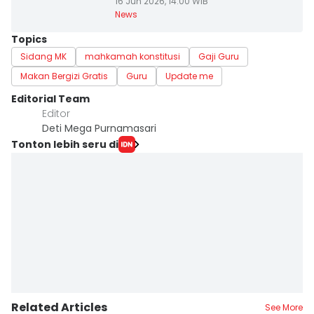
16 Jun 2026, 14:00 WIB
News
Topics
Sidang MK
mahkamah konstitusi
Gaji Guru
Makan Bergizi Gratis
Guru
Update me
Editorial Team
Editor
Deti Mega Purnamasari
Tonton lebih seru di
Related Articles
See More