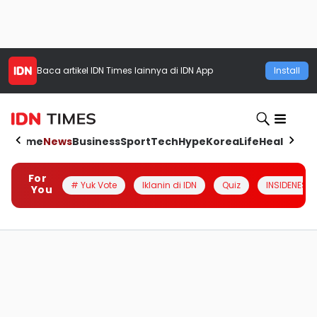
Baca artikel
IDN Times
lainnya di IDN App
Install
Home
News
Business
Sport
Tech
Hype
Korea
Life
Health
Aut
For
# Yuk Vote
Iklanin di IDN
Quiz
INSIDENESIA
You