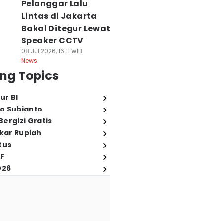
Pelanggar Lalu
Lintas di Jakarta
Bakal Ditegur Lewat
Speaker CCTV
08 Jul 2026, 16:11 WIB
News
ng Topics
ur BI
o Subianto
ergizi Gratis
ukar Rupiah
tus
FF
026