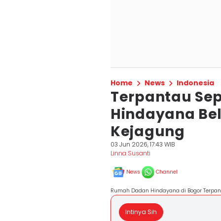
Home
News
Indonesia
Terpantau Se
Hindayana Be
Kejagung
03 Jun 2026, 17:43 WIB
Linna Susanti
News
Channel
Rumah Dadan Hindayana di Bogor Terpant
Intinya Sih