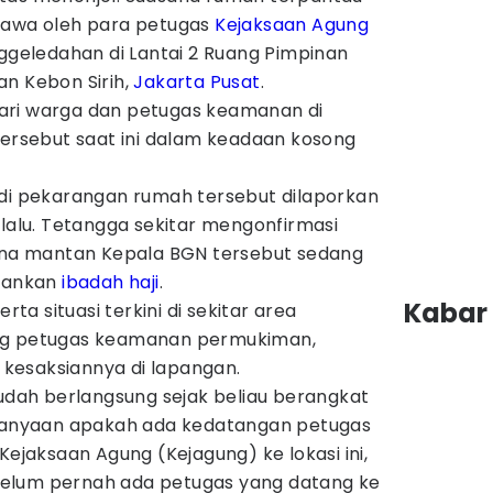
bawa oleh para petugas
Kejaksaan Agung
nggeledahan di Lantai 2 Ruang Pimpinan
an Kebon Sirih,
Jakarta Pusat
.
ari warga dan petugas keamanan di
tersebut saat ini dalam keadaan kosong
 di pekarangan rumah tersebut dilaporkan
 lalu. Tetangga sekitar mengonfirmasi
rena mantan Kepala BGN tersebut sedang
alankan
ibadah haji
.
Kabar 
rta situasi terkini di sekitar area
ng petugas keamanan permukiman,
kesaksiannya di lapangan.
 sudah berlangsung sejak beliau berangkat
rtanyaan apakah ada kedatangan petugas
Kejaksaan Agung (Kejagung) ke lokasi ini,
elum pernah ada petugas yang datang ke