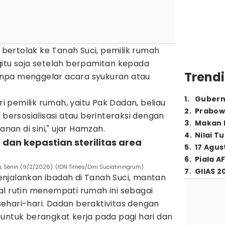
ertolak ke Tanah Suci, pemilik rumah
gitu saja setelah berpamitan kepada
Trendi
npa menggelar acara syukuran atau
1
.
Gubern
ari pemilik rumah, yaitu Pak Dadan, beliau
2
.
Prabow
 bersosialisasi atau berinteraksi dengan
3
.
Makan B
an di sini," ujar Hamzah.
4
.
Nilai T
an dan kepastian sterilitas area
5
.
17 Agus
6
.
Piala A
a, Senin (9/2/2026). (IDN Times/Dini Suciatiningrum)
7
.
GIIAS 2
njalankan ibadah di Tanah Suci, mantan
al rutin menempati rumah ini sebagai
ehari-hari. Dadan beraktivitas dengan
untuk berangkat kerja pada pagi hari dan