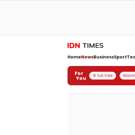
Home
News
Business
Sport
Te
For
# Yuk Vote
Iklanin
You