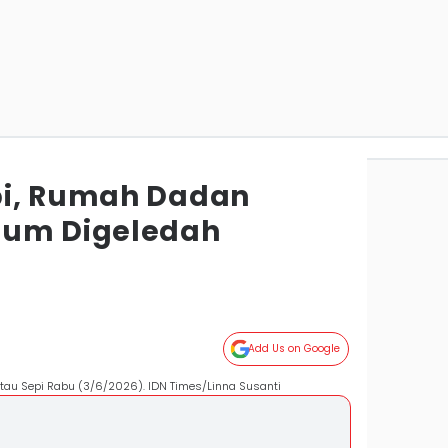
pi, Rumah Dadan
lum Digeledah
Add Us on Google
au Sepi Rabu (3/6/2026). IDN Times/Linna Susanti