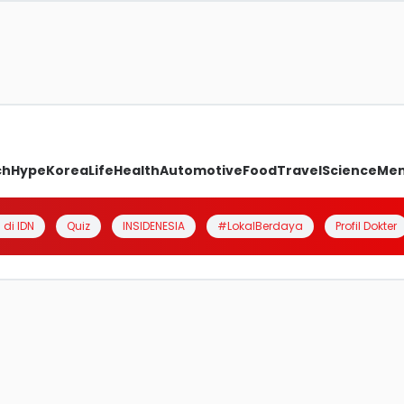
ch
Hype
Korea
Life
Health
Automotive
Food
Travel
Science
Me
 di IDN
Quiz
INSIDENESIA
#LokalBerdaya
Profil Dokter