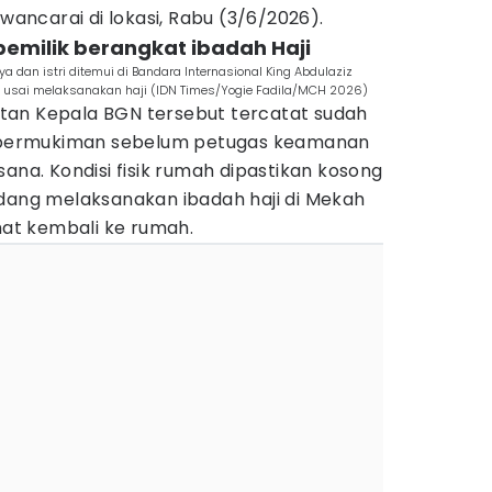
awancarai di lokasi, Rabu (3/6/2026).
pemilik berangkat ibadah Haji
a dan istri ditemui di Bandara Internasional King Abdulaziz
a usai melaksanakan haji (IDN Times/Yogie Fadila/MCH 2026)
tan Kepala BGN tersebut tercatat sudah
an permukiman sebelum petugas keamanan
sana. Kondisi fisik rumah dipastikan kosong
edang melaksanakan ibadah haji di Mekah
ihat kembali ke rumah.