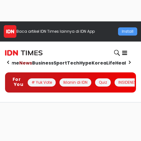
Baca artikel
IDN Times
lainnya di IDN App
Install
Home
News
Business
Sport
Tech
Hype
Korea
Life
Health
Aut
For
# Yuk Vote
Iklanin di IDN
Quiz
INSIDENESIA
You