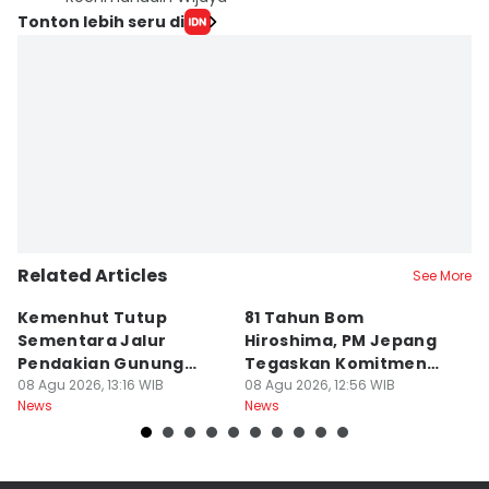
Tonton lebih seru di
Related Articles
See More
Kemenhut Tutup
81 Tahun Bom
B
Sementara Jalur
Hiroshima, PM Jepang
H
Pendakian Gunung
Tegaskan Komitmen
d
Gede Pangrango
08 Agu 2026, 13:16 WIB
Bebas Nuklir
08 Agu 2026, 12:56 WIB
08
News
News
Ne