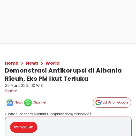
Home
News
World
Demonstrasi Antikorupsi di Albania
Ricuh, Eks PM Ikut Terluka
29 Mar 2026, 11:10 WIB
Brahm
News
Channel
Add Us on Google
ilustrasi bendera Albania (unsplash.com/mdehevia)
Intinya Sih