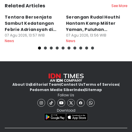
Related Articles
See More
Tentara Bersenjata
Serangan Rudal Houthi
F
Sambut Kedatangan
Hantam Kamp Militer
d
Febrie Adriansyah di
Yaman, Puluhan
R
Kejagung
07 Agu 2026, 13:57 WIB
Tentara Tewas
07 Agu 2026, 13:56 WIB
D
07
News
News
Ne
About Us
Editorial Team
Contact Us
Terms of Services
Pedoman Media Siber
Index
Sitemap
Follow Us
Download