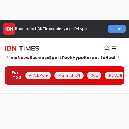
Baca artikel
IDN Times
lainnya di IDN App
Install
Home
News
Business
Sport
Tech
Hype
Korea
Life
Health
Aut
For
# Yuk Vote
Iklanin di IDN
Quiz
INSIDENESIA
You