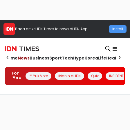
Baca artikel
IDN Times
lainnya di IDN App
Install
Home
News
Business
Sport
Tech
Hype
Korea
Life
Health
Aut
For
# Yuk Vote
Iklanin di IDN
Quiz
INSIDENESIA
You