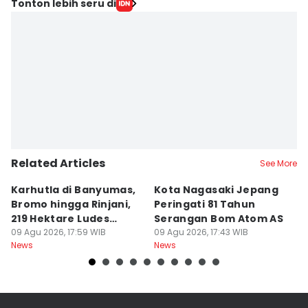
Tonton lebih seru di
Related Articles
See More
Karhutla di Banyumas,
Kota Nagasaki Jepang
J
Bromo hingga Rinjani,
Peringati 81 Tahun
Ja
219 Hektare Ludes
Serangan Bom Atom AS
B
Terbakar
09 Agu 2026, 17:59 WIB
09 Agu 2026, 17:43 WIB
K
09
News
News
Ne