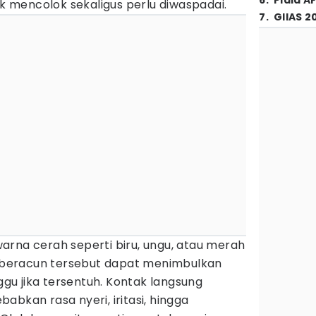
6
.
Piala A
mencolok sekaligus perlu diwaspadai.
7
.
GIIAS 2
arna cerah seperti biru, ungu, atau merah
ri beracun tersebut dapat menimbulkan
u jika tersentuh. Kontak langsung
abkan rasa nyeri, iritasi, hingga