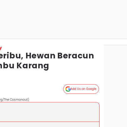
y
Seribu, Hewan Beracun
mbu Karang
Add Us on Google
org/The Cosmonaut)