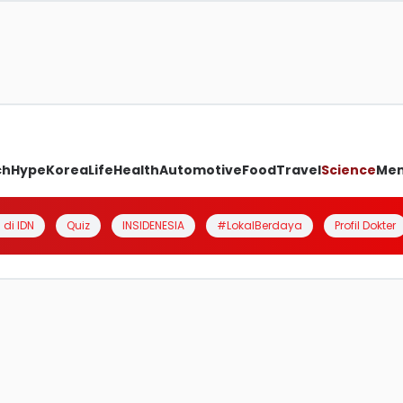
ch
Hype
Korea
Life
Health
Automotive
Food
Travel
Science
Me
 di IDN
Quiz
INSIDENESIA
#LokalBerdaya
Profil Dokter