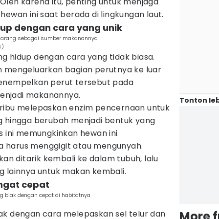
Oleh karena itu, penting untuk menjaga
hewan ini saat berada di lingkungan laut.
up dengan cara yang unik
a karang sebagai sumber makanannya
k)
g hidup dengan cara yang tidak biasa.
n mengeluarkan bagian perutnya ke luar
menempelkan perut tersebut pada
enjadi makanannya.
Tonton leb
eribu melepaskan enzim pencernaan untuk
g hingga berubah menjadi bentuk yang
s ini memungkinkan hewan ini
 harus menggigit atau mengunyah.
kan ditarik kembali ke dalam tubuh, lalu
g lainnya untuk makan kembali.
ngat cepat
g biak dengan cepat di habitatnya
ak dengan cara melepaskan sel telur dan
More 