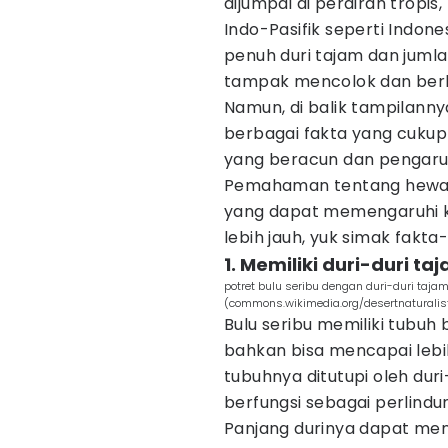
dijumpai di perairan tropi
Indo-Pasifik seperti Indon
penuh duri tajam dan jumlah
tampak mencolok dan berbe
Namun, di balik tampilann
berbagai fakta yang cukup
yang beracun dan pengaruh
Pemahaman tentang hewan 
yang dapat memengaruhi 
lebih jauh, yuk simak fakta-
1. Memiliki duri-duri 
potret bulu seribu dengan duri-duri ta
(commons.wikimedia.org/desertnaturalis
Bulu seribu memiliki tubu
bahkan bisa mencapai lebi
tubuhnya ditutupi oleh du
berfungsi sebagai perlindun
Panjang durinya dapat me