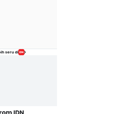
ih seru di
from IDN