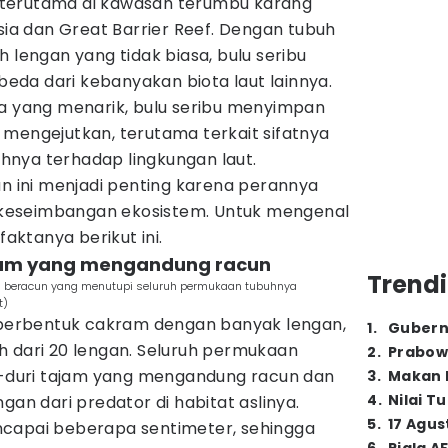
s, terutama di kawasan terumbu karang
esia dan Great Barrier Reef. Dengan tubuh
 lengan yang tidak biasa, bulu seribu
da dari kebanyakan biota laut lainnya.
ya yang menarik, bulu seribu menyimpan
 mengejutkan, terutama terkait sifatnya
nya terhadap lingkungan laut.
ini menjadi penting karena perannya
keseimbangan ekosistem. Untuk mengenal
faktanya berikut ini.
tajam yang mengandung racun
Trendi
jam beracun yang menutupi seluruh permukaan tubuhnya
t)
h berbentuk cakram dengan banyak lengan,
1
.
Gubern
h dari 20 lengan. Seluruh permukaan
2
.
Prabow
ri-duri tajam yang mengandung racun dan
3
.
Makan B
4
.
Nilai T
gan dari predator di habitat aslinya.
5
.
17 Agus
ncapai beberapa sentimeter, sehingga