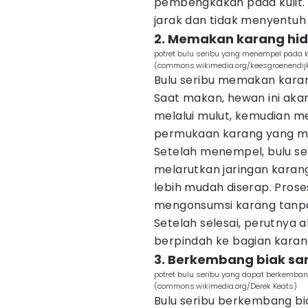
pembengkakan pada kulit. 
jarak dan tidak menyentuh 
2. Memakan karang hid
potret bulu seribu yang menempel pad
(commons.wikimedia.org/keesgroenendij
Bulu seribu memakan karan
Saat makan, hewan ini aka
melalui mulut, kemudian 
permukaan karang yang m
Setelah menempel, bulu s
melarutkan jaringan karan
lebih mudah diserap. Prose
mengonsumsi karang tanpa
Setelah selesai, perutnya a
berpindah ke bagian karan
3. Berkembang biak sa
potret bulu seribu yang dapat berkemban
(commons.wikimedia.org/Derek Keats)
Bulu seribu berkembang bi