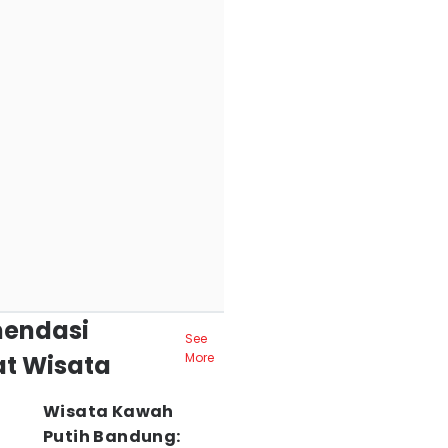
endasi
See
t Wisata
More
Wisata Kawah
Putih Bandung: