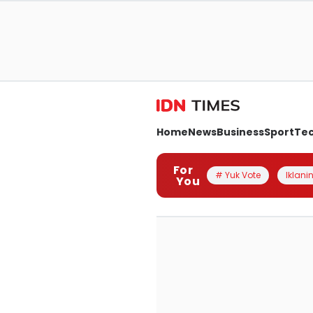
Home
News
Business
Sport
Te
For
# Yuk Vote
Iklanin
You