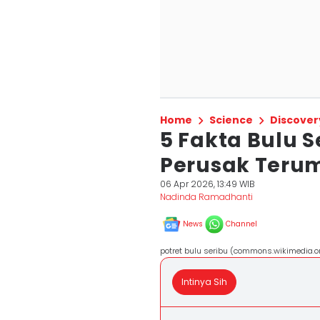
Home
Science
Discover
5 Fakta Bulu 
Perusak Teru
06 Apr 2026, 13:49 WIB
Nadinda Ramadhanti
News
Channel
potret bulu seribu (commons.wikimedia.
Intinya Sih