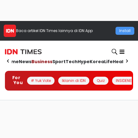
Baca artikel
IDN Times
lainnya di IDN App
Install
Home
News
Business
Sport
Tech
Hype
Korea
Life
Health
Aut
For
# Yuk Vote
Iklanin di IDN
Quiz
INSIDENESIA
You