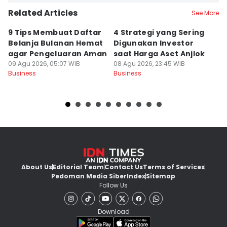
Related Articles
See More
9 Tips Membuat Daftar
4 Strategi yang Sering
C
Belanja Bulanan Hemat
Digunakan Investor
T
agar Pengeluaran Aman
saat Harga Aset Anjlok
P
09 Agu 2026, 05:07 WIB
08 Agu 2026, 23:45 WIB
08
Business
Business
Bu
About Us
Editorial Team
Contact Us
Terms of Services
Pedoman Media Siber
Index
Sitemap
Follow Us
Download