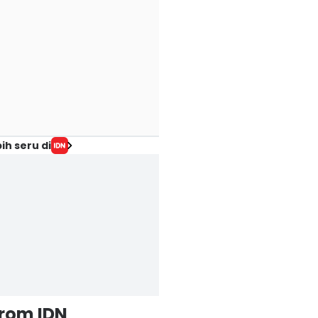
ih seru di
from IDN