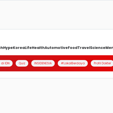
ch
Hype
Korea
Life
Health
Automotive
Food
Travel
Science
Me
 di IDN
Quiz
INSIDENESIA
#LokalBerdaya
Profil Dokter