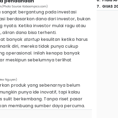
da pendanaan
6
.
Piala A
7
.
GIIAS 2
om/Photo Source: Kaboompics.com)
a sangat bergantung pada investasi
si berdasarkan dana dari investor, bukan
g nyata. Ketika investor mulai ragu atau
aliran dana bisa terhenti.
uat banyak
startup
kesulitan ketika harus
narik diri, mereka tidak punya cukup
 operasional. Inilah kenapa banyak
kar meskipun sebelumnya terlihat
 Pew Nguyen)
kan produk yang sebenarnya belum
ungkin punya ide inovatif, tapi kalau
s sulit berkembang. Tanpa riset pasar
kan membuang sumber daya percuma.