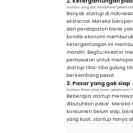
2. Ketergantungan pa
ilustrasi uang dan handphone (pexels.c
Banyak
startup
di Indonesi
eksternal. Mereka beropera
dari pendapatan bisnis yan
kondisi ekonomi memburuk, 
Ketergantungan ini memb
mandiri. Begitu investor me
pemasukan untuk menopang
startup
tiba-tiba gulung ti
berkembang pesat.
3. Pasar yang gak siap
Ilustrasi Pasar yang ramai (pexels.com/
Beberapa
startup
menawar
dibutuhkan pasar. Mereka m
konsumen belum siap, bisni
yang kuat,
startup
hanya a