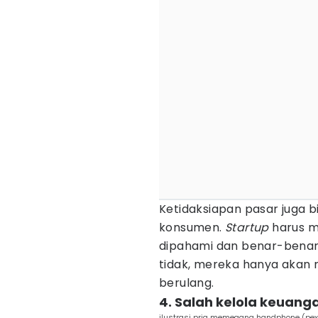
Ketidaksiapan pasar juga b
konsumen.
Startup
harus m
dipahami dan benar-benar
tidak, mereka hanya akan
berulang.
4. Salah kelola keuang
ilustrasi pria memegang handphone (pexe