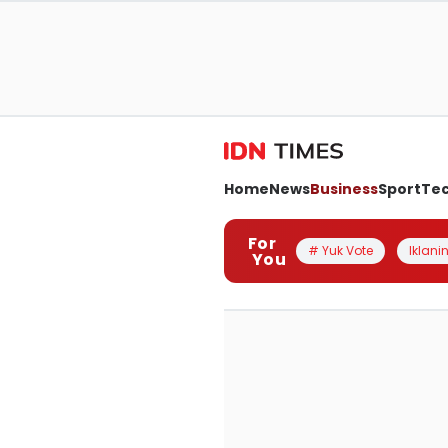
Home
News
Business
Sport
Te
For
# Yuk Vote
Iklanin
You