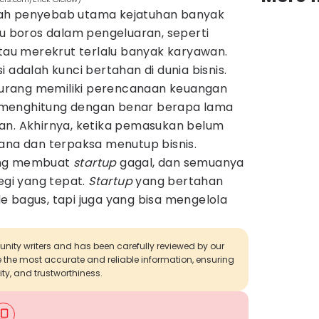
ah penyebab utama kejatuhan banyak
lu boros dalam pengeluaran, seperti
u merekrut terlalu banyak karyawan.
 adalah kunci bertahan di dunia bisnis.
urang memiliki perencanaan keuangan
 menghitung dengan benar berapa lama
an. Akhirnya, ketika pemasukan belum
dana dan terpaksa menutup bisnis.
ang membuat
startup
gagal, dan semuanya
egi yang tepat.
Startup
yang bertahan
e bagus, tapi juga yang bisa mengelola
munity writers and has been carefully reviewed by our
de the most accurate and reliable information, ensuring
ity, and trustworthiness.