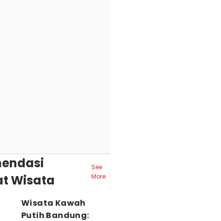
endasi
See
t Wisata
More
Wisata Kawah
Putih Bandung: