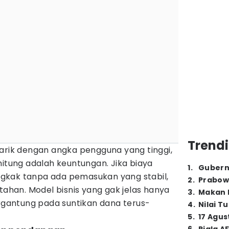
Trendi
tarik dengan angka pengguna yang tinggi,
hitung adalah keuntungan. Jika biaya
1
.
Gubern
gkak tanpa ada pemasukan yang stabil,
2
.
Prabow
tahan. Model bisnis yang gak jelas hanya
3
.
Makan B
antung pada suntikan dana terus-
4
.
Nilai T
5
.
17 Agus