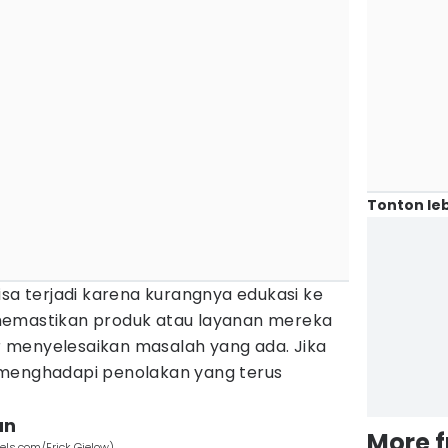
Tonton leb
isa terjadi karena kurangnya edukasi ke
emastikan produk atau layanan mereka
 menyelesaikan masalah yang ada. Jika
 menghadapi penolakan yang terus
an
More 
ls.com/Erick Gielow)