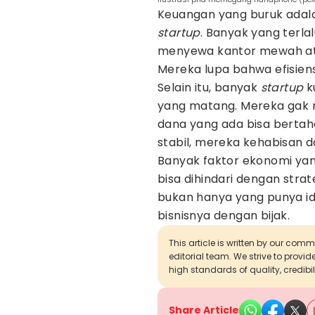
Keuangan yang buruk adal
startup
. Banyak yang terla
menyewa kantor mewah ata
Mereka lupa bahwa efisiensi
Selain itu, banyak
startup
k
yang matang. Mereka gak
dana yang ada bisa bertah
stabil, mereka kehabisan 
Banyak faktor ekonomi y
bisa dihindari dengan strat
bukan hanya yang punya id
bisnisnya dengan bijak.
This article is written by our com
editorial team. We strive to provi
high standards of quality, credibil
Share Article