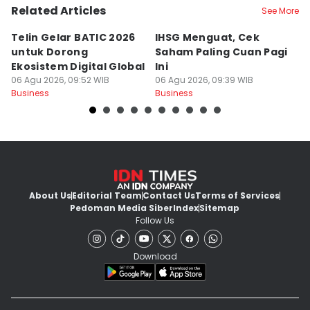
Related Articles
See More
Telin Gelar BATIC 2026
IHSG Menguat, Cek
R
untuk Dorong
Saham Paling Cuan Pagi
Ti
Ekosistem Digital Global
Ini
D
06 Agu 2026, 09:52 WIB
06 Agu 2026, 09:39 WIB
06
Business
Business
Bu
About Us
Editorial Team
Contact Us
Terms of Services
Pedoman Media Siber
Index
Sitemap
Follow Us
Download