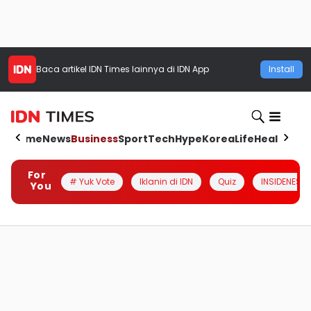
Baca artikel
IDN Times
lainnya di IDN App
Install
Home
News
Business
Sport
Tech
Hype
Korea
Life
Health
Aut
For
# Yuk Vote
Iklanin di IDN
Quiz
INSIDENESIA
You