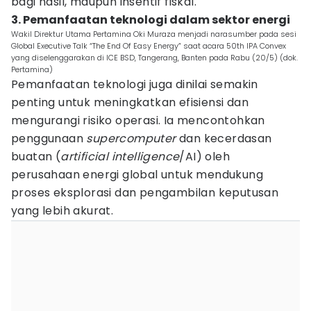
bagi hasil, maupun insentif fiskal.
3. Pemanfaatan teknologi dalam sektor energi
Wakil Direktur Utama Pertamina Oki Muraza menjadi narasumber pada sesi
Global Executive Talk “The End Of Easy Energy” saat acara 50th IPA Convex
yang diselenggarakan di ICE BSD, Tangerang, Banten pada Rabu (20/5) (dok.
Pertamina)
Pemanfaatan teknologi juga dinilai semakin
penting untuk meningkatkan efisiensi dan
mengurangi risiko operasi. Ia mencontohkan
penggunaan
supercomputer
dan kecerdasan
buatan (
artificial intelligence
/AI) oleh
perusahaan energi global untuk mendukung
proses eksplorasi dan pengambilan keputusan
yang lebih akurat.