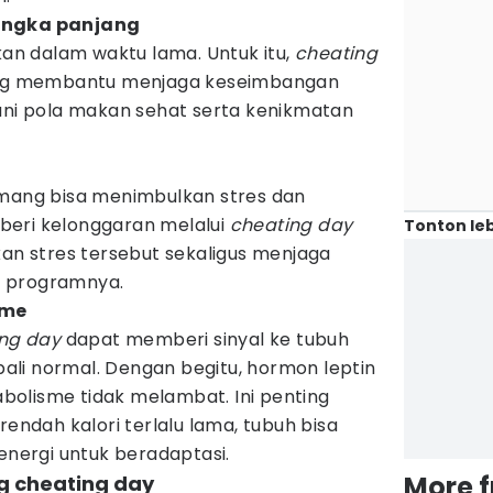
angka panjang
nkan dalam waktu lama. Untuk itu,
cheating
yang membantu menjaga keseimbangan
lani pola makan sehat serta kenikmatan
emang bisa menimbulkan stres dan
beri kelonggaran melalui
cheating day
Tonton leb
 stres tersebut sekaligus menjaga
i programnya.
sme
ng day
dapat memberi sinyal ke tubuh
li normal. Dengan begitu, hormon leptin
olisme tidak melambat. Ini penting
rendah kalori terlalu lama, tubuh bisa
ergi untuk beradaptasi.
More 
g cheating day