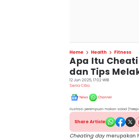
Home
Health
Fitness
Apa Itu Cheat
dan Tips Mel
12 Jun 2025, 17:02 WIB
Sierra Citra
News
Channel
ilustrasi perempuan makan salad (freepi
Share Article
Cheating day
merupakan h