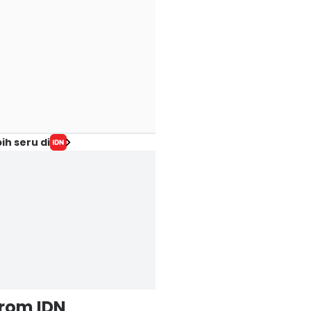
ih seru di
from IDN