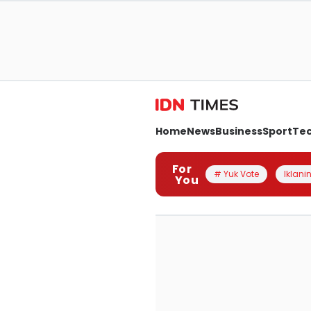
Home
News
Business
Sport
Te
For
# Yuk Vote
Iklanin
You