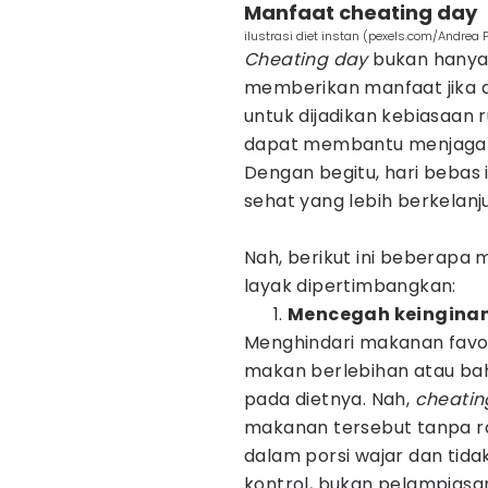
Manfaat cheating day
ilustrasi diet instan (pexels.com/Andrea 
Cheating day
bukan hanya 
memberikan manfaat jika d
untuk dijadikan kebiasaan r
dapat membantu menjaga m
Dengan begitu, hari bebas 
sehat yang lebih berkelanj
Nah, berikut ini beberapa
layak dipertimbangkan:
Mencegah keinginan
Menghindari makanan favor
makan berlebihan atau b
pada dietnya. Nah,
cheati
makanan tersebut tanpa ra
dalam porsi wajar dan tida
kontrol, bukan pelampiasa