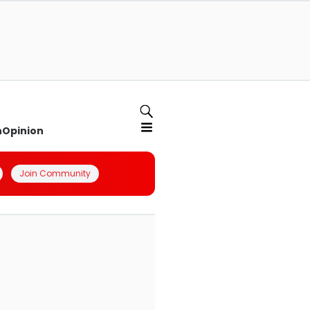
n
Opinion
Join Community