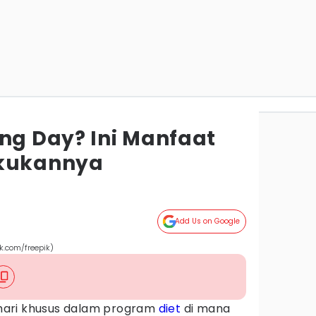
ing Day? Ini Manfaat
akukannya
Add Us on Google
k.com/freepik)
ari khusus dalam program
diet
di mana