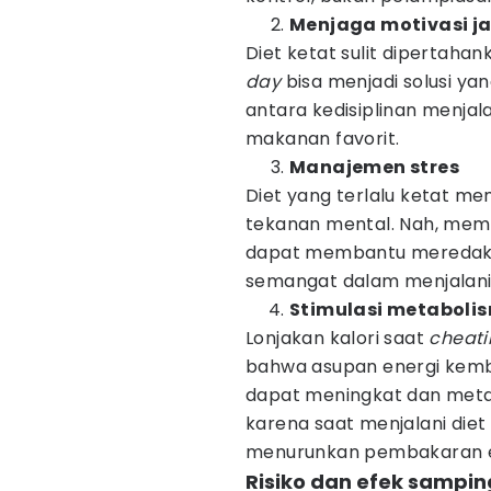
Menjaga motivasi j
Diet ketat sulit dipertaha
day
bisa menjadi solusi 
antara kedisiplinan menja
makanan favorit.
Manajemen stres
Diet yang terlalu ketat m
tekanan mental. Nah, mem
dapat membantu meredakan
semangat dalam menjalan
Stimulasi metaboli
Lonjakan kalori saat
cheati
bahwa asupan energi kemba
dapat meningkat dan metab
karena saat menjalani diet 
menurunkan pembakaran en
Risiko dan efek sampin