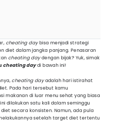
ar,
cheating day
bisa menjadi strategi
ten diet dalam jangka panjang. Penasaran
kan
cheating day
dengan bijak? Yuk, simak
tu
cheating day
di bawah ini!
mnya,
cheating day
adalah hari istirahat
iet. Pada hari tersebut kamu
i makanan di luar menu sehat yang biasa
ini dilakukan satu kali dalam seminggu
 diet secara konsisten. Namun, ada pula
lakukannya setelah target diet tertentu