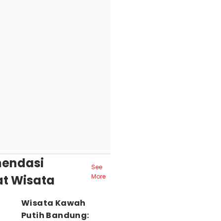
endasi
See
t Wisata
More
Wisata Kawah
Putih Bandung: