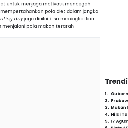
nfaat untuk menjaga motivasi, mencegah
mempertahankan pola diet dalam jangka
ating day
juga dinilai bisa meningkatkan
 menjalani pola makan terarah
Trendi
1
.
Gubern
2
.
Prabow
3
.
Makan B
4
.
Nilai T
5
.
17 Agus