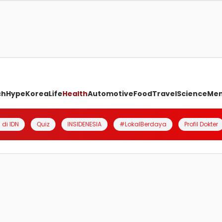
ch
Hype
Korea
Life
Health
Automotive
Food
Travel
Science
Me
 di IDN
Quiz
INSIDENESIA
#LokalBerdaya
Profil Dokter