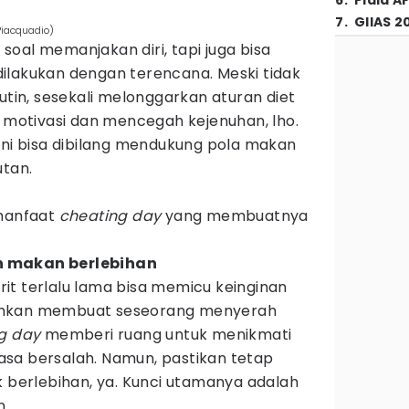
6
.
Piala A
7
.
GIIAS 2
Piacquadio)
soal memanjakan diri, tapi juga bisa
ilakukan dengan terencana. Meski tidak
utin, sesekali melonggarkan aturan diet
otivasi dan mencegah kejenuhan, lho.
ini bisa dibilang mendukung pola makan
utan.
 manfaat
cheating day
yang membuatnya
 makan berlebihan
it terlalu lama bisa memicu keinginan
ahkan membuat seseorang menyerah
ng day
memberi ruang untuk menikmati
sa bersalah. Namun, pastikan tetap
k berlebihan, ya. Kunci utamanya adalah
n.