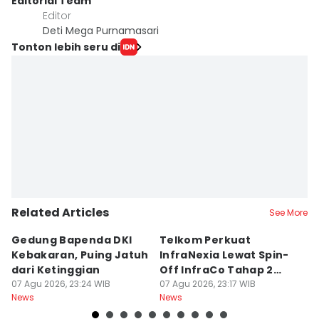
Editorial Team
Editor
Deti Mega Purnamasari
Tonton lebih seru di
Related Articles
See More
Gedung Bapenda DKI
Telkom Perkuat
G
Kebakaran, Puing Jatuh
InfraNexia Lewat Spin-
J
dari Ketinggian
Off InfraCo Tahap 2
07
Ne
07 Agu 2026, 23:24 WIB
Rp49,9 T
07 Agu 2026, 23:17 WIB
News
News