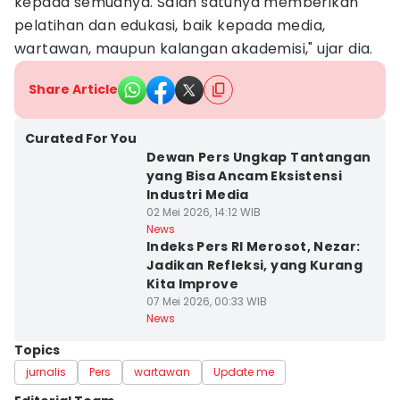
kepada semuanya. Salah satunya memberikan
pelatihan dan edukasi, baik kepada media,
wartawan, maupun kalangan akademisi," ujar dia.
Share Article
Curated For You
Dewan Pers Ungkap Tantangan
yang Bisa Ancam Eksistensi
Industri Media
02 Mei 2026, 14:12 WIB
News
Indeks Pers RI Merosot, Nezar:
Jadikan Refleksi, yang Kurang
Kita Improve
07 Mei 2026, 00:33 WIB
News
Topics
jurnalis
Pers
wartawan
Update me