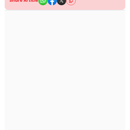
Share Article