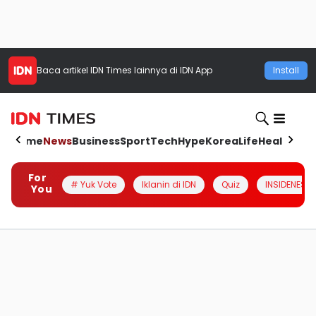
Baca artikel
IDN Times
lainnya di IDN App
Install
Home
News
Business
Sport
Tech
Hype
Korea
Life
Health
Aut
For
# Yuk Vote
Iklanin di IDN
Quiz
INSIDENESIA
You