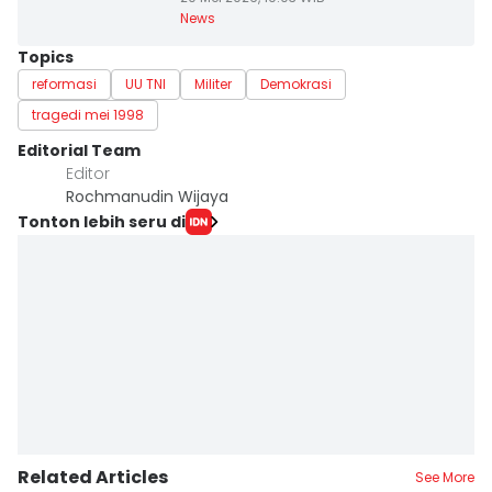
News
Topics
reformasi
UU TNI
Militer
Demokrasi
tragedi mei 1998
Editorial Team
Editor
Rochmanudin Wijaya
Tonton lebih seru di
Related Articles
See More