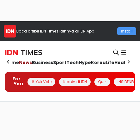
Baca artikel
IDN Times
lainnya di IDN App
Install
Home
News
Business
Sport
Tech
Hype
Korea
Life
Health
Aut
For
# Yuk Vote
Iklanin di IDN
Quiz
INSIDENESIA
You