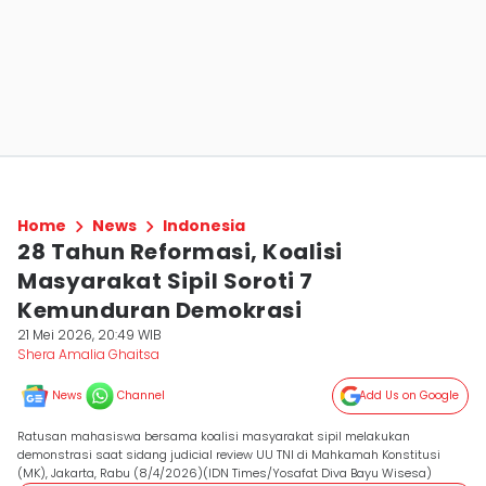
Home
News
Indonesia
28 Tahun Reformasi, Koalisi
Masyarakat Sipil Soroti 7
Kemunduran Demokrasi
21 Mei 2026, 20:49 WIB
Shera Amalia Ghaitsa
News
Channel
Add Us on Google
Ratusan mahasiswa bersama koalisi masyarakat sipil melakukan
demonstrasi saat sidang judicial review UU TNI di Mahkamah Konstitusi
(MK), Jakarta, Rabu (8/4/2026)(IDN Times/Yosafat Diva Bayu Wisesa)