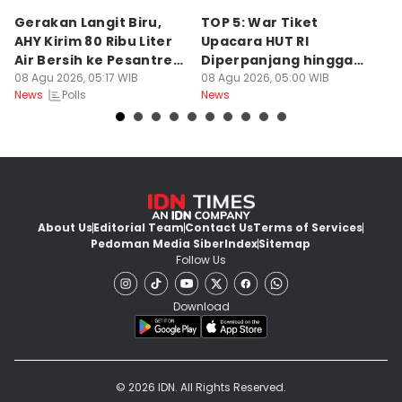
Gerakan Langit Biru,
TOP 5: War Tiket
2
AHY Kirim 80 Ribu Liter
Upacara HUT RI
K
Air Bersih ke Pesantren
Diperpanjang hingga
C
Madura
08 Agu 2026, 05:17 WIB
Prabowo Evaluasi Bahlil
08 Agu 2026, 05:00 WIB
08
Polls
News
News
Ne
About Us
Editorial Team
Contact Us
Terms of Services
Pedoman Media Siber
Index
Sitemap
Follow Us
Download
© 2026 IDN. All Rights Reserved.