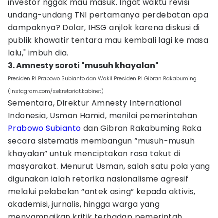
investor nggak mau masuk. Ingat waktu revisi
undang-undang TNI pertamanya perdebatan apa
dampaknya? Dolar, IHSG anjlok karena diskusi di
publik khawatir tentara mau kembali lagi ke masa
lalu," imbuh dia.
3. Amnesty soroti "musuh khayalan"
Presiden RI Prabowo Subianto dan Wakil Presiden RI Gibran Rakabuming
(instagram.com/sekretariat.kabinet)
Sementara, Direktur Amnesty International
Indonesia, Usman Hamid, menilai pemerintahan
Prabowo Subianto
dan Gibran Rakabuming Raka
secara sistematis membangun “musuh-musuh
khayalan” untuk menciptakan rasa takut di
masyarakat. Menurut Usman, salah satu pola yang
digunakan ialah retorika nasionalisme agresif
melalui pelabelan “antek asing” kepada aktivis,
akademisi, jurnalis, hingga warga yang
menyampaikan kritik terhadap pemerintah.