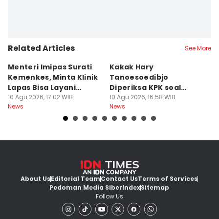
Related Articles
See More
Menteri Imipas Surati
Kakak Hary
O
Kemenkes, Minta Klinik
Tanoesoedibjo
N
Lapas Bisa Layani
Diperiksa KPK soal
I
Warga Sekitar
10 Agu 2026, 17:02 WIB
Kasus Bansos Besok
10 Agu 2026, 16:58 WIB
10
News
News
Ne
About Us
Editorial Team
Contact Us
Terms of Services
Pedoman Media Siber
Index
Sitemap
Follow Us