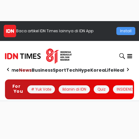
Baca artikel
IDN Times
lainnya di IDN App
Install
Home
News
Business
Sport
Tech
Hype
Korea
Life
Health
Aut
For
# Yuk Vote
Iklanin di IDN
Quiz
INSIDENESIA
You