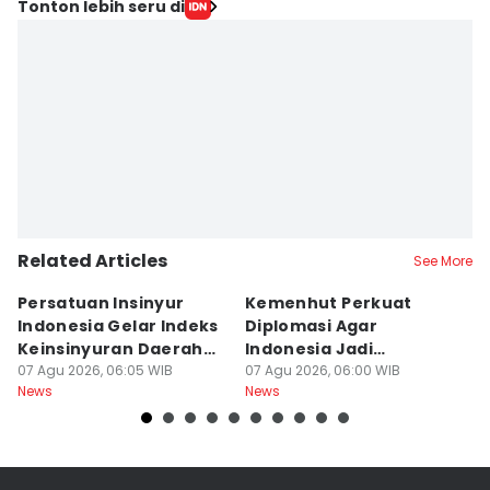
Tonton lebih seru di
Related Articles
See More
Persatuan Insinyur
Kemenhut Perkuat
T
Indonesia Gelar Indeks
Diplomasi Agar
N
Keinsinyuran Daerah
Indonesia Jadi
h
dan CAFEO 44
07 Agu 2026, 06:05 WIB
Pemimpin Kehutanan
07 Agu 2026, 06:00 WIB
Ti
07
News
News
Ne
Global