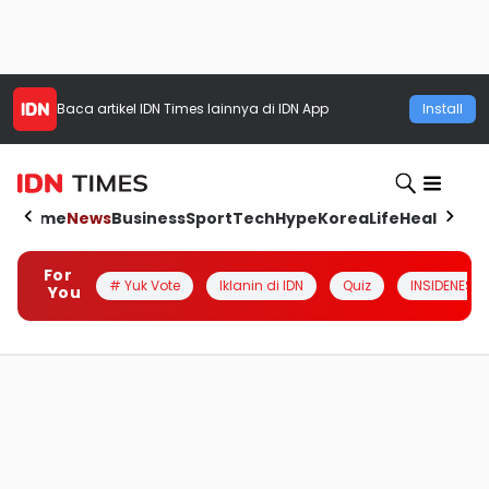
Baca artikel
IDN Times
lainnya di IDN App
Install
Home
News
Business
Sport
Tech
Hype
Korea
Life
Health
Aut
For
# Yuk Vote
Iklanin di IDN
Quiz
INSIDENESIA
You