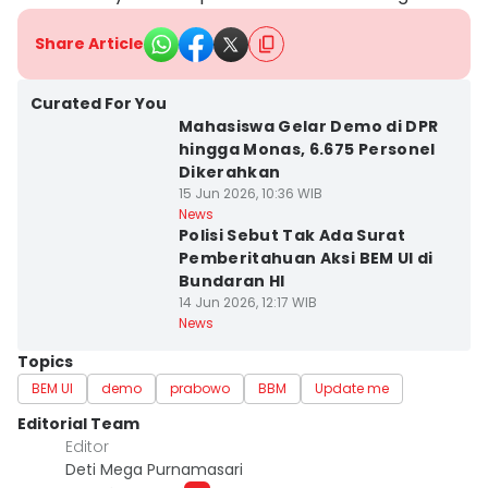
Share Article
Curated For You
Mahasiswa Gelar Demo di DPR
hingga Monas, 6.675 Personel
Dikerahkan
15 Jun 2026, 10:36 WIB
News
Polisi Sebut Tak Ada Surat
Pemberitahuan Aksi BEM UI di
Bundaran HI
14 Jun 2026, 12:17 WIB
News
Topics
BEM UI
demo
prabowo
BBM
Update me
Editorial Team
Editor
Deti Mega Purnamasari