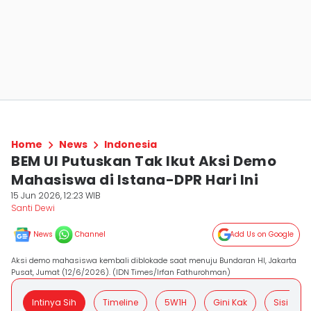
Home
News
Indonesia
BEM UI Putuskan Tak Ikut Aksi Demo
Mahasiswa di Istana-DPR Hari Ini
15 Jun 2026, 12:23 WIB
Santi Dewi
News
Channel
Add Us on Google
Aksi demo mahasiswa kembali diblokade saat menuju Bundaran HI, Jakarta
Pusat, Jumat (12/6/2026). (IDN Times/Irfan Fathurohman)
Intinya Sih
Timeline
5W1H
Gini Kak
Sisi Posit