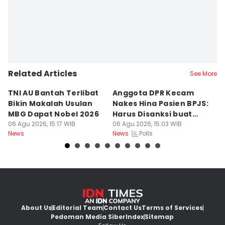
Related Articles
See More
TNI AU Bantah Terlibat
Anggota DPR Kecam
K
Bikin Makalah Usulan
Nakes Hina Pasien BPJS:
R
MBG Dapat Nobel 2026
Harus Disanksi buat
D
06 Agu 2026, 15:17 WIB
Pelajaran
06 Agu 2026, 15:03 WIB
S
06
Polls
News
News
Ne
About Us
Editorial Team
Contact Us
Terms of Services
Pedoman Media Siber
Index
Sitemap