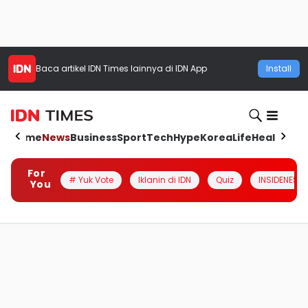
Baca artikel
IDN Times
lainnya di IDN App
Install
Home
News
Business
Sport
Tech
Hype
Korea
Life
Health
Aut
For
# Yuk Vote
Iklanin di IDN
Quiz
INSIDENESIA
You