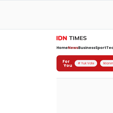
Home
News
Business
Sport
Te
For
# Yuk Vote
Iklanin
You