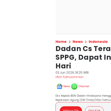
Home
News
Indonesia
Dadan Cs Tera
SPPG, Dapat In
Hari
03 Jun 2026, 18:25 WIB
Irfan Fathurohman
News
Channel
Eks Kepala BGN Dadan Hindayana mengg
Kejaksaan Agung (IDN Times/Irfan Fath
Intinya Sih
Gini Kak