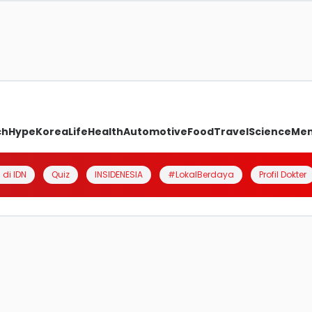
ch
Hype
Korea
Life
Health
Automotive
Food
Travel
Science
Me
 di IDN
Quiz
INSIDENESIA
#LokalBerdaya
Profil Dokter