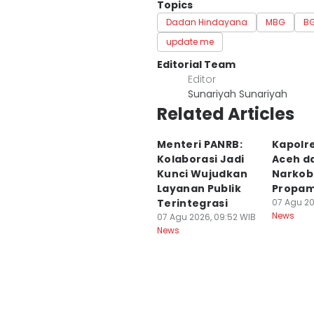
Topics
Dadan Hindayana
MBG
B
update me
Editorial Team
Editor
Sunariyah Sunariyah
Related Articles
Menteri PANRB:
Kapolr
Kolaborasi Jadi
Aceh d
Kunci Wujudkan
Narkob
Layanan Publik
Propam 
Terintegrasi
07 Agu 20
News
07 Agu 2026, 09:52 WIB
News