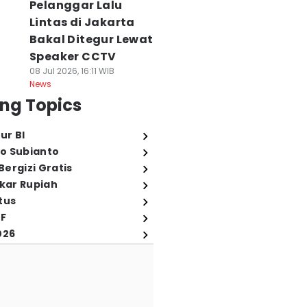
Pelanggar Lalu
Lintas di Jakarta
Bakal Ditegur Lewat
Speaker CCTV
08 Jul 2026, 16:11 WIB
News
ng Topics
ur BI
o Subianto
ergizi Gratis
ukar Rupiah
tus
FF
026