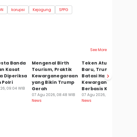
GN
korupsi
Kejagung
SPPG
See More
esta Banda
Mengenal Birth
Teken Aturan
F
an Kasat
Tourism, Praktik
Baru, Trump
Di
a Diperiksa
Kewarganegaraan
Batasi Hak
Ru
Polri
yang Bikin Trump
Kewarganegaraan
07
Ne
26, 09:04 WIB
Gerah
Berbasis Kelahiran
07 Agu 2026, 08:48 WIB
07 Agu 2026, 08:20 WIB
News
News