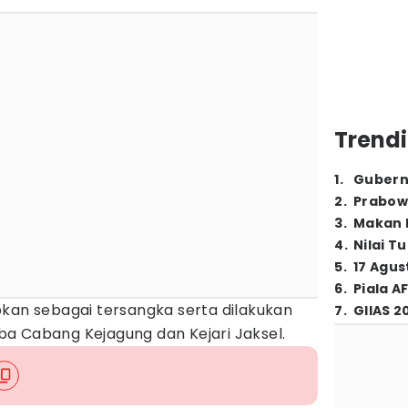
Trendi
1
.
Gubern
2
.
Prabow
3
.
Makan B
4
.
Nilai T
5
.
17 Agus
6
.
Piala A
pkan sebagai tersangka serta dilakukan
7
.
GIIAS 2
a Cabang Kejagung dan Kejari Jaksel.