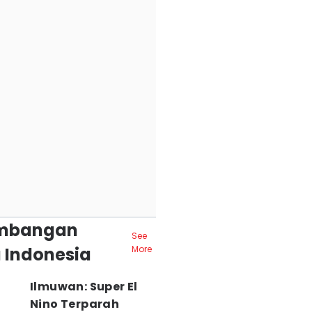
mbangan
See
 Indonesia
More
Ilmuwan: Super El
Nino Terparah