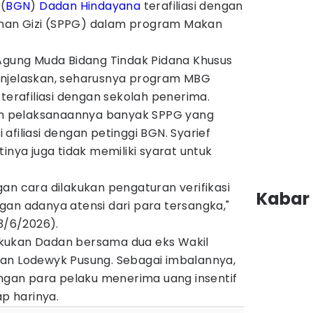
(
BGN
)
Dadan Hindayana
terafiliasi dengan
han Gizi (SPPG) dalam program Makan
 Agung Muda Bidang Tindak Pidana Khusus
enjelaskan, seharusnya program MBG
 terafiliasi dengan sekolah penerima.
lam pelaksanaannya banyak SPPG yang
afiliasi dengan petinggi BGN. Syarief
inya juga tidak memiliki syarat untuk
an cara dilakukan pengaturan verifikasi
Kabar 
gan adanya atensi dari para tersangka,"
(3/6/2026).
ilakukan Dadan bersama dua eks Wakil
an Lodewyk Pusung. Sebagai imbalannya,
engan para pelaku menerima uang insentif
ap harinya.