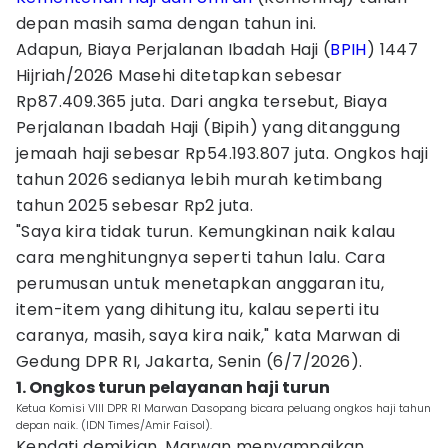
depan masih sama dengan tahun ini.
Adapun, Biaya Perjalanan Ibadah Haji (
BPIH
) 1447
Hijriah/2026 Masehi ditetapkan sebesar
Rp87.409.365 juta. Dari angka tersebut, Biaya
Perjalanan Ibadah Haji (Bipih) yang ditanggung
jemaah haji sebesar Rp54.193.807 juta. Ongkos haji
tahun 2026 sedianya lebih murah ketimbang
tahun 2025 sebesar Rp2 juta.
"Saya kira tidak turun. Kemungkinan naik kalau
cara menghitungnya seperti tahun lalu. Cara
perumusan untuk menetapkan anggaran itu,
item-item yang dihitung itu, kalau seperti itu
caranya, masih, saya kira naik," kata Marwan di
Gedung DPR RI, Jakarta, Senin (6/7/2026).
1. Ongkos turun pelayanan haji turun
Ketua Komisi VIII DPR RI Marwan Dasopang bicara peluang ongkos haji tahun
depan naik. (IDN Times/Amir Faisol).
Kendati demikian, Marwan menyampaikan,