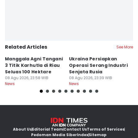
Related Articles
See More
Manggala Agni Tangani
Ukraina Persiapkan
P
3 Titik Karhutla di Riau
Operasi Serang Industri
A
Seluas 100 Hektare
Senjata Rusia
J
08 Agu 2026, 23:58 WIB
08 Agu 2026, 23:39 WIB
08
News
News
Ne
About Us
Editorial Team
Contact Us
Terms of Services
Pedoman Media Siber
Index
Sitemap