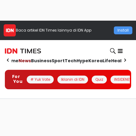
Baca artikel
IDN Times
lainnya di IDN App
Install
Home
News
Business
Sport
Tech
Hype
Korea
Life
Health
Aut
For
# Yuk Vote
Iklanin di IDN
Quiz
INSIDENESIA
You