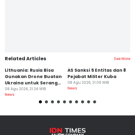
Related Articles
See More
Lithuania: Rusia Bisa
AS Sanksi 5 Entitas dan 8
R
Gunakan Drone Buatan
Pejabat Militer Kuba
T
Ukraina untuk Serang
08 Agu 2026, 21:09 WIB
K
News
Baltik
08 Agu 2026, 21:24 WIB
U
08
News
Ne