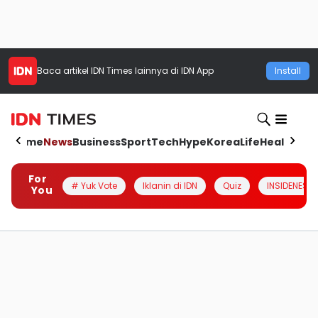
Baca artikel
IDN Times
lainnya di IDN App
Install
Home
News
Business
Sport
Tech
Hype
Korea
Life
Health
Aut
For
# Yuk Vote
Iklanin di IDN
Quiz
INSIDENESIA
You