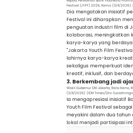
Kepala Perwakilan Bank Indonesia Provins
Festival (JYFF) 2026, Kamis (3/4/2026).
Dia mengatakan inisiatif p
Festival ini diharapkan me
penguatan industri film d
kolaborasi, meningkatkan k
karya-karya yang berdaya s
"Jakarta Youth Film Festiv
lahirnya karya-karya kreat
sekaligus memperkuat iden
kreatif, inklusif, dan berday
3. Berkembang jadi aja
Wakil Gubernur DKI Jakarta, Rano Karno, R
(3/4/2026). (IDN Times/Dini Suciatining
Ia mengapresiasi inisiatif
Youth Film Festival sebag
meyakini dalam dua tahun 
lokal menjadi partisipasi in