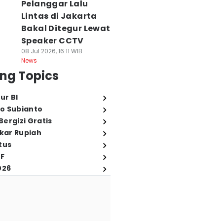
Pelanggar Lalu
Lintas di Jakarta
Bakal Ditegur Lewat
Speaker CCTV
08 Jul 2026, 16:11 WIB
News
ng Topics
ur BI
o Subianto
ergizi Gratis
ukar Rupiah
tus
FF
026