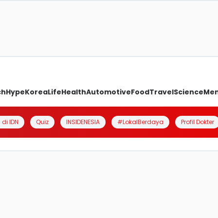
ch
Hype
Korea
Life
Health
Automotive
Food
Travel
Science
Me
 di IDN
Quiz
INSIDENESIA
#LokalBerdaya
Profil Dokter