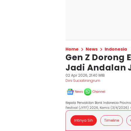
Home
News
Indonesia
Gen Z Dorong E
Jadi Andalan 
02 Apr 2026, 21:40 WIB
Dini Suciatiningrum
News
Channel
Kepala Perwakilan Bank Indonesia Provins
Festival (JYFF) 2026, Kamis (3/4/2026).
Intinya Sih
Timeline