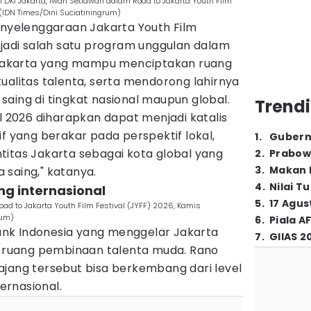
i DKI Jakarta, Iwan Setiawan dalam Road to Jakarta Youth Film
 (IDN Times/Dini Suciatiningrum)
enyelenggaraan Jakarta Youth Film
njadi salah satu program unggulan dalam
i Jakarta yang mampu menciptakan ruang
ualitas talenta, serta mendorong lahirnya
aing di tingkat nasional maupun global.
Trendi
al 2026 diharapkan dapat menjadi katalis
if yang berakar pada perspektif lokal,
1
.
Gubern
titas Jakarta sebagai kota global yang
2
.
Prabow
3
.
Makan B
a saing," katanya.
4
.
Nilai T
ng internasional
5
.
17 Agus
oad to Jakarta Youth Film Festival (JYFF) 2026, Kamis
rum)
6
.
Piala A
 Bank Indonesia yang menggelar Jakarta
7
.
GIIAS 2
ai ruang pembinaan talenta muda. Rano
ajang tersebut bisa berkembang dari level
ternasional.