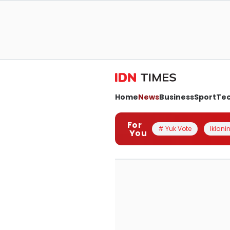
Home
News
Business
Sport
Te
For
# Yuk Vote
Iklanin
You