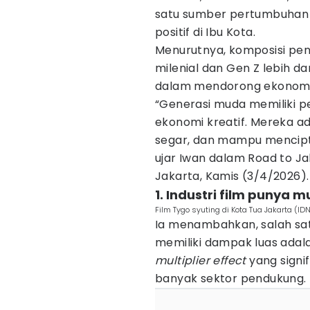
satu sumber pertumbuhan 
positif di Ibu Kota.
Menurutnya, komposisi pen
milenial dan Gen Z lebih d
dalam mendorong ekonomi b
“Generasi muda memiliki p
ekonomi kreatif. Mereka ad
segar, dan mampu mencipta
ujar Iwan dalam Road to Jak
Jakarta, Kamis (3/4/2026).
1. Industri film punya m
Film Tygo syuting di Kota Tua Jakarta (ID
Ia menambahkan, salah sat
memiliki dampak luas adalah 
multiplier effect
yang sign
banyak sektor pendukung.