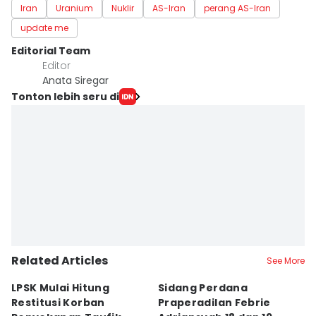
Iran
Uranium
Nuklir
AS-Iran
perang AS-Iran
update me
Editorial Team
Editor
Anata Siregar
Tonton lebih seru di
Related Articles
See More
LPSK Mulai Hitung
Sidang Perdana
K
Restitusi Korban
Praperadilan Febrie
S