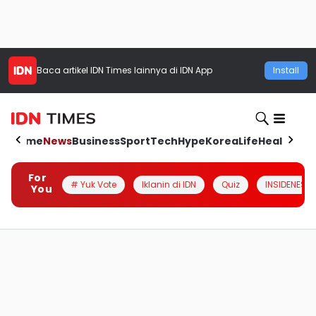
Baca artikel
IDN Times
lainnya di IDN App
Install
Home
News
Business
Sport
Tech
Hype
Korea
Life
Health
Aut
For
# Yuk Vote
Iklanin di IDN
Quiz
INSIDENESIA
You