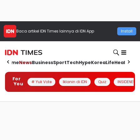
Baca artikel
IDN Times
lainnya di IDN App
Install
Home
News
Business
Sport
Tech
Hype
Korea
Life
Health
Aut
For
# Yuk Vote
Iklanin di IDN
Quiz
INSIDENESIA
You