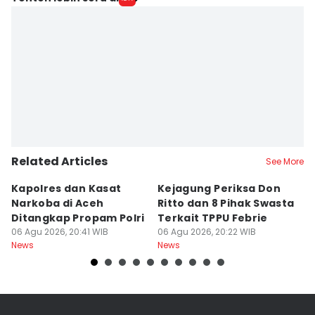
Related Articles
See More
Kapolres dan Kasat
Kejagung Periksa Don
K
Narkoba di Aceh
Ritto dan 8 Pihak Swasta
R
Ditangkap Propam Polri
Terkait TPPU Febrie
B
06 Agu 2026, 20:41 WIB
06 Agu 2026, 20:22 WIB
T
06
News
News
Ne