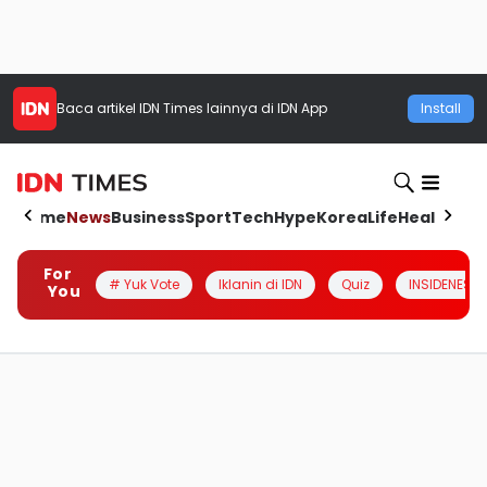
Baca artikel
IDN Times
lainnya di IDN App
Install
Home
News
Business
Sport
Tech
Hype
Korea
Life
Health
Aut
For
# Yuk Vote
Iklanin di IDN
Quiz
INSIDENESIA
You