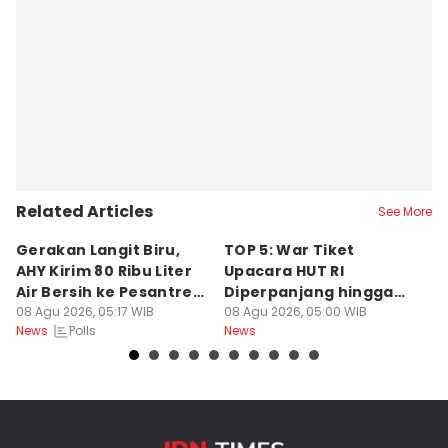
Related Articles
See More
Gerakan Langit Biru,
TOP 5: War Tiket
2
AHY Kirim 80 Ribu Liter
Upacara HUT RI
K
Air Bersih ke Pesantren
Diperpanjang hingga
C
Madura
08 Agu 2026, 05:17 WIB
Prabowo Evaluasi Bahlil
08 Agu 2026, 05:00 WIB
08
Polls
News
News
Ne