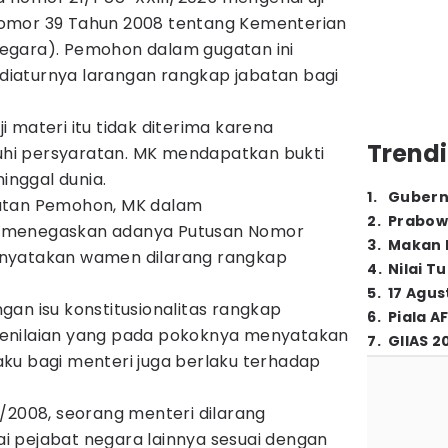
omor 39 Tahun 2008 tentang Kementerian
egara). Pemohon dalam gugatan ini
iaturnya larangan rangkap jabatan bagi
 materi itu tidak diterima karena
Trendi
i persyaratan. MK mendapatkan bukti
nggal dunia.
1
.
Gubern
atan Pemohon, MK dalam
2
.
Prabow
 menegaskan adanya Putusan Nomor
3
.
Makan B
nyatakan wamen dilarang rangkap
4
.
Nilai T
5
.
17 Agus
an isu konstitusionalitas rangkap
6
.
Piala A
enilaian yang pada pokoknya menyatakan
7
.
GIIAS 2
ku bagi menteri juga berlaku terhadap
/2008, seorang menteri dilarang
 pejabat negara lainnya sesuai dengan