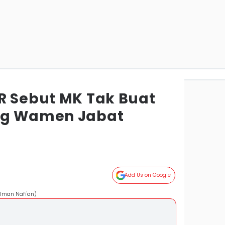
R Sebut MK Tak Buat
ng Wamen Jabat
Add Us on Google
lman Nafi'an)