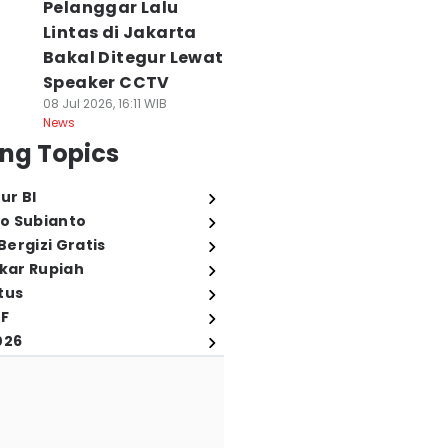
Pelanggar Lalu
Lintas di Jakarta
Bakal Ditegur Lewat
Speaker CCTV
08 Jul 2026, 16:11 WIB
News
ng Topics
ur BI
o Subianto
ergizi Gratis
ukar Rupiah
tus
FF
026