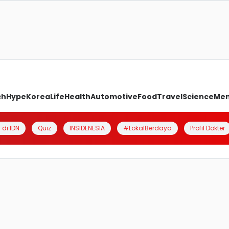
ch
Hype
Korea
Life
Health
Automotive
Food
Travel
Science
Me
 di IDN
Quiz
INSIDENESIA
#LokalBerdaya
Profil Dokter