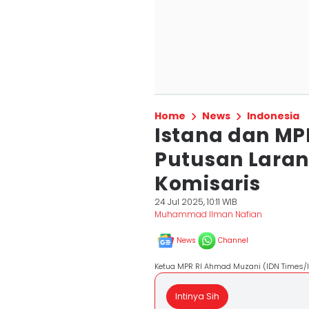
Home
News
Indonesia
Istana dan MP
Putusan Lara
Komisaris
24 Jul 2025, 10:11 WIB
Muhammad Ilman Nafian
News
Channel
Ketua MPR RI Ahmad Muzani (IDN Times/I
Intinya Sih