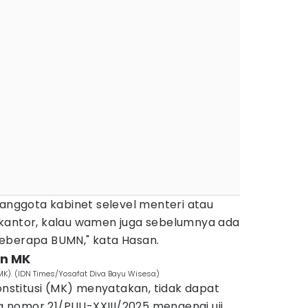
 anggota kabinet selevel menteri atau
kantor, kalau wamen juga sebelumnya ada
eberapa BUMN," kata Hasan.
an MK
MK). (IDN Times/Yosafat Diva Bayu Wisesa)
stitusi (MK) menyatakan, tidak dapat
 nomor 21/PUU-XXIII/2025 mengenai uji