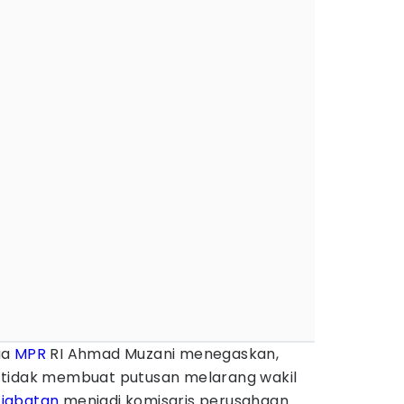
ua
MPR
RI Ahmad Muzani menegaskan,
tidak membuat putusan melarang wakil
 jabatan
menjadi komisaris perusahaan.