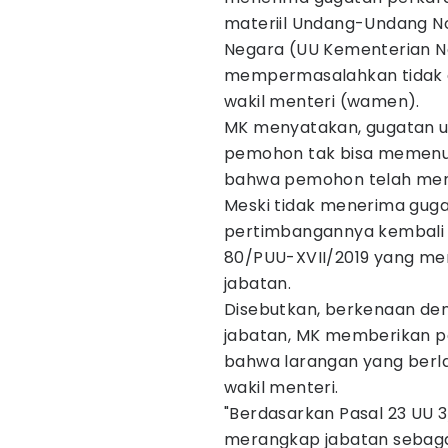
materiil Undang-Undang N
Negara (UU Kementerian N
mempermasalahkan tidak d
wakil menteri (wamen).
MK menyatakan, gugatan uji
pemohon tak bisa memenuh
bahwa pemohon telah meni
Meski tidak menerima gug
pertimbangannya kembali
80/PUU-XVII/2019 yang me
jabatan.
Disebutkan, berkenaan deng
jabatan, MK memberikan p
bahwa larangan yang berla
wakil menteri.
"Berdasarkan Pasal 23 UU 3
merangkap jabatan sebagai