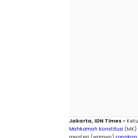
Jakarta, IDN Times -
Ket
Mahkamah Konstitusi
(MK) 
menteri (wamen)
rangkap