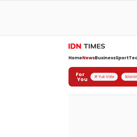
Home
News
Business
Sport
Te
For
# Yuk Vote
Iklanin
You