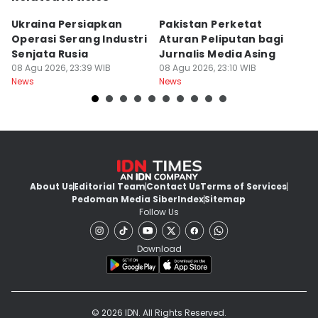
Ukraina Persiapkan
Pakistan Perketat
F
Operasi Serang Industri
Aturan Peliputan bagi
Re
Senjata Rusia
Jurnalis Media Asing
J
08 Agu 2026, 23:39 WIB
08 Agu 2026, 23:10 WIB
08
News
News
Ne
About Us
Editorial Team
Contact Us
Terms of Services
Pedoman Media Siber
Index
Sitemap
Follow Us
Download
© 2026 IDN. All Rights Reserved.