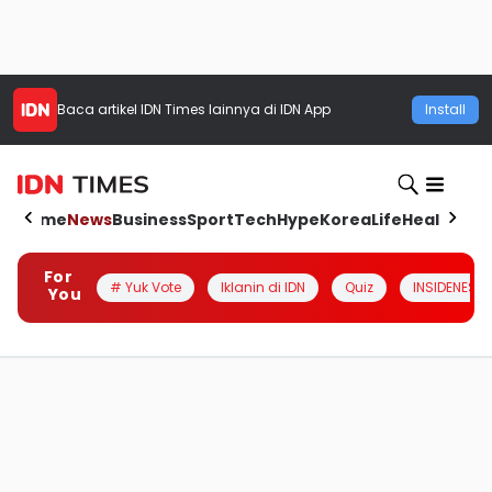
Baca artikel
IDN Times
lainnya di IDN App
Install
Home
News
Business
Sport
Tech
Hype
Korea
Life
Health
Aut
For
# Yuk Vote
Iklanin di IDN
Quiz
INSIDENESIA
You