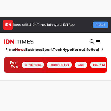
Baca artikel
IDN Times
lainnya di IDN App
Install
Home
News
Business
Sport
Tech
Hype
Korea
Life
Health
Aut
For
# Yuk Vote
Iklanin di IDN
Quiz
INSIDENESIA
You