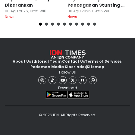
Dikerahkan
Pencegahan Stunting di
R
08 Agu 2026, 10:25 WIB
Sleman
08 Agu 2026, 09:56 WIB
K
08
News
News
Ne
About Us
Editorial Team
Contact Us
Terms of Services
Pedoman Media Siber
Index
Sitemap
Follow Us
Download
© 2026 IDN. All Rights Reserved.