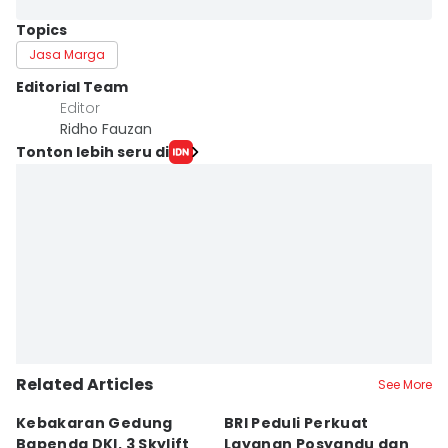
Topics
Jasa Marga
Editorial Team
Editor
Ridho Fauzan
Tonton lebih seru di
Related Articles
See More
Kebakaran Gedung
BRI Peduli Perkuat
K
Bapenda DKI, 3 Skylift
Layanan Posyandu dan
K