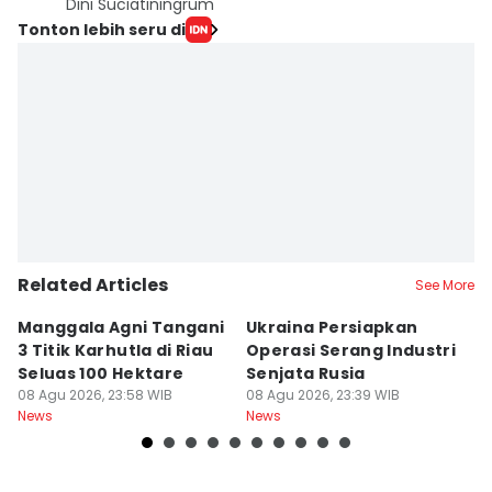
Dini Suciatiningrum
Tonton lebih seru di
Related Articles
See More
Manggala Agni Tangani
Ukraina Persiapkan
P
3 Titik Karhutla di Riau
Operasi Serang Industri
A
Seluas 100 Hektare
Senjata Rusia
J
08 Agu 2026, 23:58 WIB
08 Agu 2026, 23:39 WIB
08
News
News
Ne