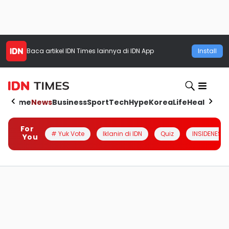
Baca artikel
IDN Times
lainnya di IDN App
Install
Home
News
Business
Sport
Tech
Hype
Korea
Life
Health
Aut
For
# Yuk Vote
Iklanin di IDN
Quiz
INSIDENESIA
You