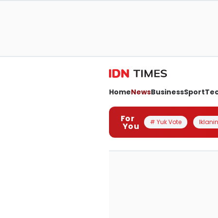
Home
News
Business
Sport
Te
For
# Yuk Vote
Iklanin
You