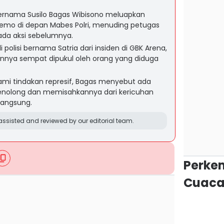
ernama Susilo Bagas Wibisono meluapkan
demo di depan Mabes Polri, menuding petugas
da aksi sebelumnya.
olisi bernama Satria dari insiden di GBK Arena,
nnya sempat dipukul oleh orang yang diduga
i tindakan represif, Bagas menyebut ada
 menolong dan memisahkannya dari kericuhan
langsung.
ssisted and reviewed by our editorial team.
Perke
Cuaca