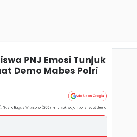
swa PNJ Emosi Tunjuk
saat Demo Mabes Polri
Add Us on Google
J), Susilo Bagas Wibisono (20) menunjuk wajah polisi saat demo