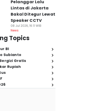
Pelanggar Lalu
Lintas di Jakarta
Bakal Ditegur Lewat
Speaker CCTV
08 Jul 2026, 16:11 WIB
News
ng Topics
ur BI
o Subianto
ergizi Gratis
ukar Rupiah
tus
FF
026