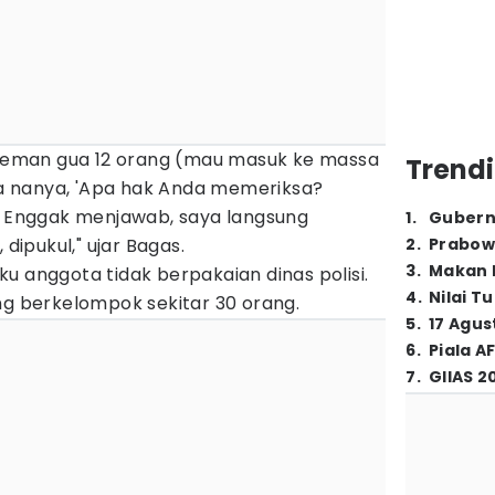
eman gua 12 orang (mau masuk ke massa
Trendi
gua nanya, 'Apa hak Anda memeriksa?
'. Enggak menjawab, saya langsung
1
.
Gubern
 dipukul," ujar Bagas.
2
.
Prabow
3
.
Makan B
u anggota tidak berpakaian dinas polisi.
4
.
Nilai T
ng berkelompok sekitar 30 orang.
5
.
17 Agus
6
.
Piala A
7
.
GIIAS 2