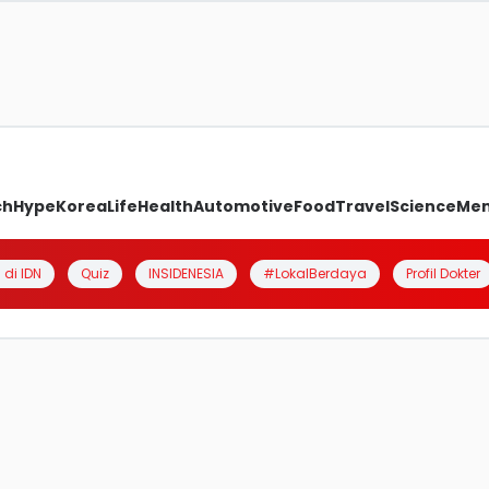
ch
Hype
Korea
Life
Health
Automotive
Food
Travel
Science
Me
 di IDN
Quiz
INSIDENESIA
#LokalBerdaya
Profil Dokter