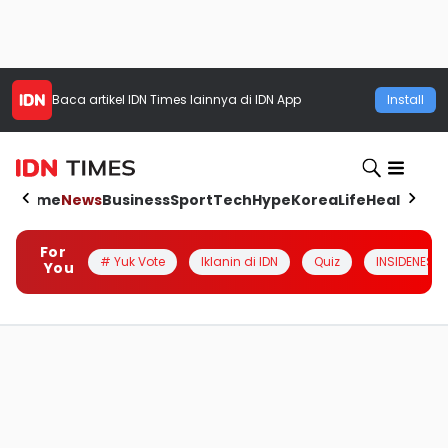
Baca artikel
IDN Times
lainnya di IDN App
Install
Home
News
Business
Sport
Tech
Hype
Korea
Life
Health
Aut
For
# Yuk Vote
Iklanin di IDN
Quiz
INSIDENESIA
You