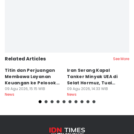
Editor
Dini Suciatiningrum
Related Articles
See More
Titin dan Perjuangan
Iran Serang Kapal
B
Membawa Layanan
Tanker Minyak UEA di
G
Keuangan ke Pelosok
Selat Hormuz, Tuai
h
Wakatobi
09 Agu 2026, 15:15 WIB
Kecaman
09 Agu 2026, 14:33 WIB
B
09
News
News
Ne