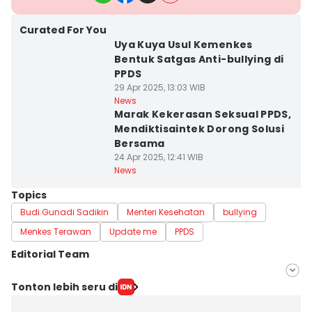
Curated For You
Uya Kuya Usul Kemenkes
Bentuk Satgas Anti-bullying di
PPDS
29 Apr 2025, 13:03 WIB
News
Marak Kekerasan Seksual PPDS,
Mendiktisaintek Dorong Solusi
Bersama
24 Apr 2025, 12:41 WIB
News
Topics
Budi Gunadi Sadikin
Menteri Kesehatan
bullying
Menkes Terawan
Update me
PPDS
Editorial Team
Editor
Tonton lebih seru di
Rochmanudin Wijaya