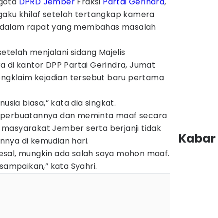
gota
DPRD
Jember
Fraksi
Partai Gerindra
,
gaku khilaf setelah tertangkap kamera
 dalam rapat yang membahas masalah
setelah menjalani sidang Majelis
a di kantor DPP Partai Gerindra, Jumat
mengklaim kejadian tersebut baru pertama
usia biasa,” kata dia singkat.
 perbuatannya dan meminta maaf secara
masyarakat Jember serta berjanji tidak
Kabar 
nya di kemudian hari.
sal, mungkin ada salah saya mohon maaf.
 sampaikan,” kata Syahri.