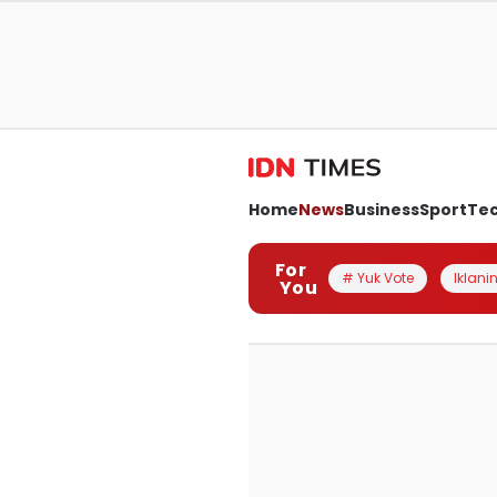
Home
News
Business
Sport
Te
For
# Yuk Vote
Iklanin
You