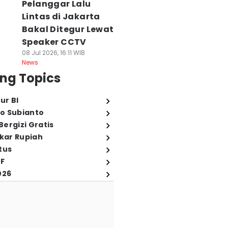
Pelanggar Lalu
Lintas di Jakarta
Bakal Ditegur Lewat
Speaker CCTV
08 Jul 2026, 16:11 WIB
News
ng Topics
ur BI
o Subianto
ergizi Gratis
ukar Rupiah
tus
FF
026