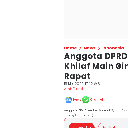
Home
News
Indonesia
Anggota DPRD
Khilaf Main 
Rapat
15 Mei 2026, 17:42 WIB
Amir Faisol
News
Channel
Anggota DPRD Jember Ahmad Syahri Assidi
Times/Amir Faisol).
Intinya Sih
Gini Kak