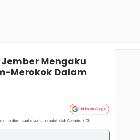
 Jember Mengaku
Gim-Merokok Dalam
Add Us on Google
qi terdiam saat divonis bersalah oleh Gerindra. (IDN