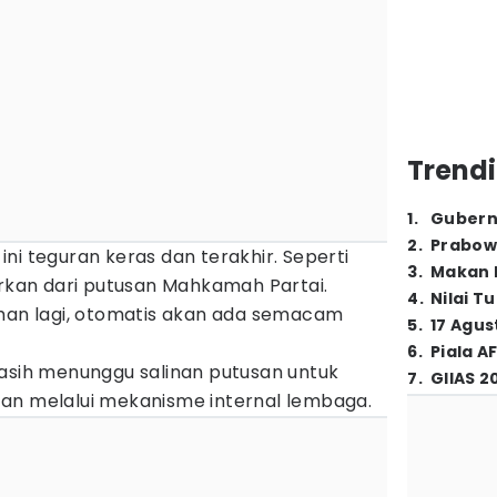
Trendi
1
.
Gubern
2
.
Prabow
ni teguran keras dan terakhir. Seperti
3
.
Makan B
an dari putusan Mahkamah Partai.
4
.
Nilai T
ahan lagi, otomatis akan ada semacam
5
.
17 Agus
6
.
Piala A
masih menunggu salinan putusan untuk
7
.
GIIAS 2
an melalui mekanisme internal lembaga.