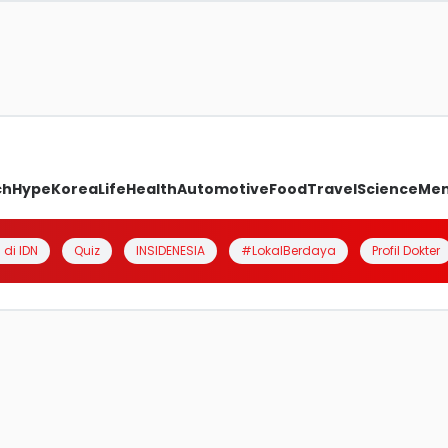
ch
Hype
Korea
Life
Health
Automotive
Food
Travel
Science
Me
 di IDN
Quiz
INSIDENESIA
#LokalBerdaya
Profil Dokter