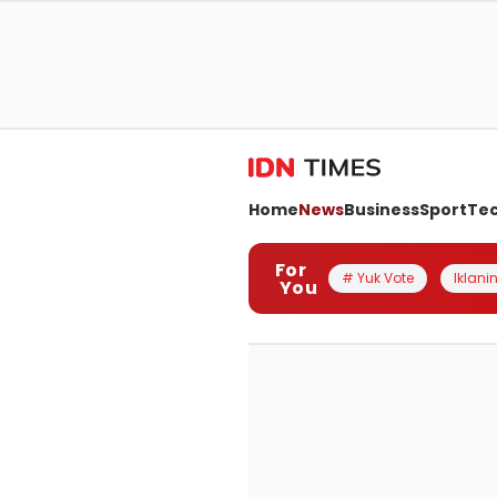
Home
News
Business
Sport
Te
For
# Yuk Vote
Iklanin
You