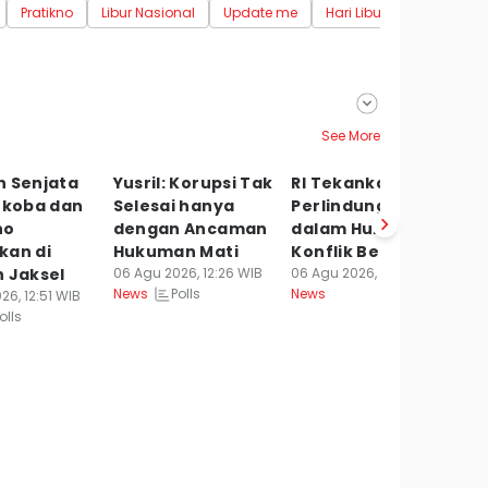
Pratikno
Libur Nasional
Update me
Hari Libur 2026
See More
n Senjata
Yusril: Korupsi Tak
RI Tekankan
TN
rkoba dan
Selesai hanya
Perlindungan Laut
G
no
dengan Ancaman
dalam Hukum
M
kan di
Hukuman Mati
Konflik Bersenjata
Ha
 Jaksel
06 Agu 2026, 12:26 WIB
06 Agu 2026, 12:15 WIB
P
Polls
News
News
26, 12:51 WIB
06
olls
Ne