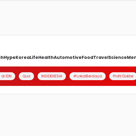
ch
Hype
Korea
Life
Health
Automotive
Food
Travel
Science
Me
 di IDN
Quiz
INSIDENESIA
#LokalBerdaya
Profil Dokter