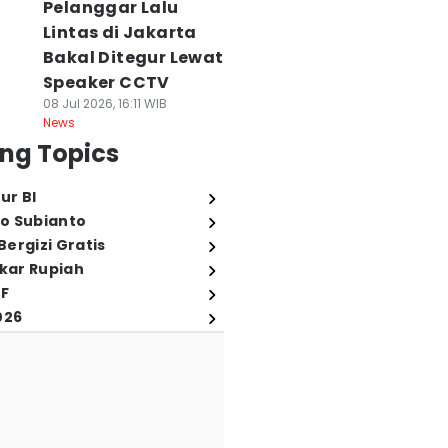
Pelanggar Lalu
Lintas di Jakarta
Bakal Ditegur Lewat
Speaker CCTV
08 Jul 2026, 16:11 WIB
News
ng Topics
ur BI
o Subianto
ergizi Gratis
ukar Rupiah
FF
026