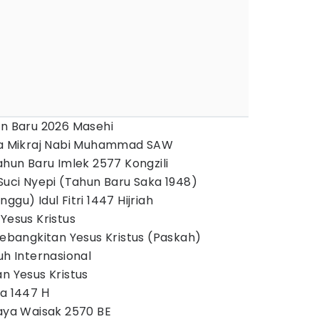
un Baru 2026 Masehi
sra Mikraj Nabi Muhammad SAW
ahun Baru Imlek 2577 Kongzili
 Suci Nyepi (Tahun Baru Saka 1948)
gu) Idul Fitri 1447 Hijriah
Yesus Kristus
Kebangkitan Yesus Kristus (Paskah)
uh Internasional
n Yesus Kristus
ha 1447 Η
Raya Waisak 2570 BE