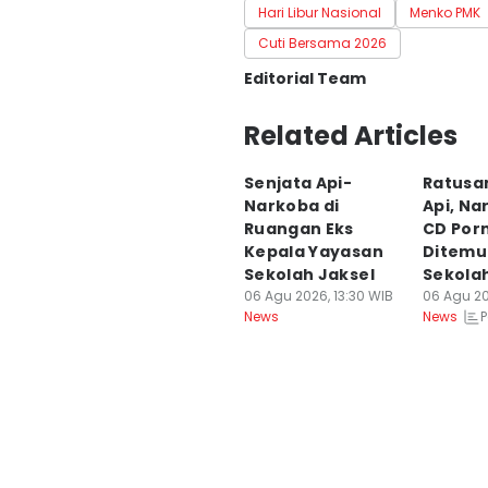
Hari Libur Nasional
Menko PMK
Cuti Bersama 2026
Editorial Team
Editor
Related Articles
Aria Hamzah
Senjata Api-
Ratusa
Editor
Narkoba di
Api, Na
Deti Mega Purnamasari
Ruangan Eks
CD Por
Kepala Yayasan
Ditemu
Sekolah Jaksel
Sekolah
06 Agu 2026, 13:30 WIB
06 Agu 20
P
News
News