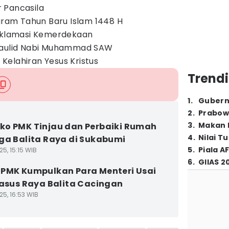
ir Pancasila
haram Tahun Baru Islam 1448 H
roklamasi Kemerdekaan
Maulid Nabi Muhammad SAW
elahiran Yesus Kristus
Trendi
1
.
Gubern
2
.
Prabow
3
.
Makan B
o PMK Tinjau dan Perbaiki Rumah
4
.
Nilai T
ga Balita Raya di Sukabumi
5
.
Piala A
5, 15:15 WIB
6
.
GIIAS 2
PMK Kumpulkan Para Menteri Usai
Kasus Raya Balita Cacingan
25, 16:53 WIB