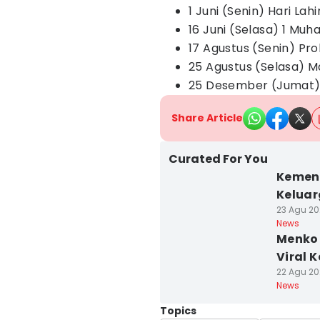
1 Juni (Senin) Hari Lah
16 Juni (Selasa) 1 Mu
17 Agustus (Senin) P
25 Agustus (Selasa) 
25 Desember (Jumat) K
Share Article
Curated For You
Kemenk
Keluar
23 Agu 202
News
Menko 
Viral 
22 Agu 20
News
Topics