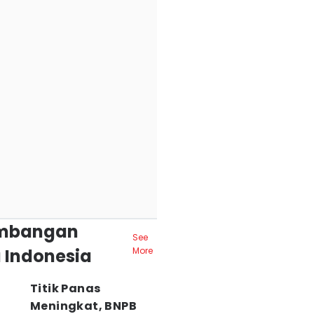
mbangan
See
 Indonesia
More
Titik Panas
Meningkat, BNPB