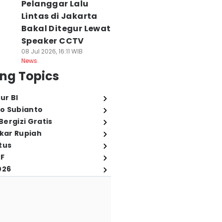
Pelanggar Lalu
Lintas di Jakarta
Bakal Ditegur Lewat
Speaker CCTV
08 Jul 2026, 16:11 WIB
News
ng Topics
ur BI
o Subianto
ergizi Gratis
ukar Rupiah
tus
FF
026