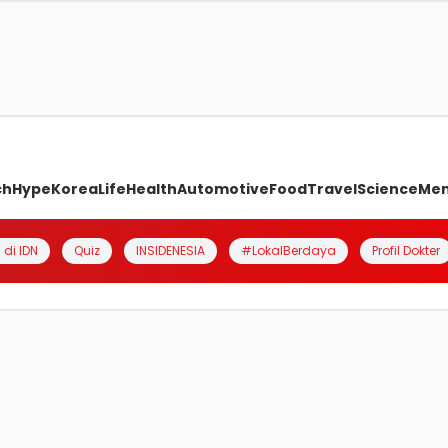
ch
Hype
Korea
Life
Health
Automotive
Food
Travel
Science
Me
 di IDN
Quiz
INSIDENESIA
#LokalBerdaya
Profil Dokter