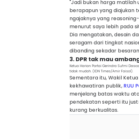
"Jadi bukan harga matilah 
berapapun yang diajukan t
ngajaknya yang reasoning-n
menurut saya lebih pada si
Dia mengatakan, desain da
seragam dari tingkat nasio
dibanding sekadar besara
3. DPR tak mau amban
Ketua Harian Partai Gerindra Sufmi Dasc
tidak mudah. (IDN Times/Amir Faisol).
Sementara itu, Wakil Ketu
kekhawatiran publik,
RUU P
menjelang batas waktu ata
pendekatan seperti itu jus
kurang berkualitas.