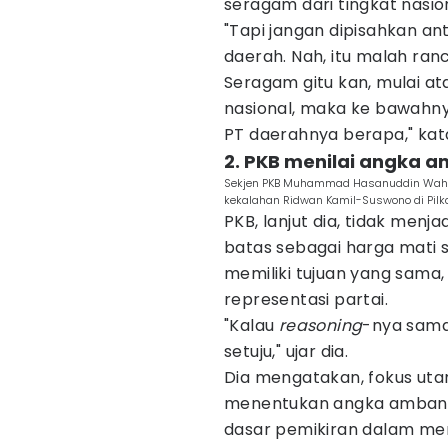
seragam dari tingkat nasio
"Tapi jangan dipisahkan a
daerah. Nah, itu malah ranc
Seragam gitu kan, mulai at
nasional, maka ke bawahnya
PT daerahnya berapa," kata
2. PKB menilai angka 
Sekjen PKB Muhammad Hasanuddin Wahid
kekalahan Ridwan Kamil-Suswono di Pilka
PKB, lanjut dia, tidak men
batas sebagai harga mati 
memiliki tujuan yang sama,
representasi partai.
"Kalau
reasoning
-nya sama,
setuju," ujar dia.
Dia mengatakan, fokus u
menentukan angka ambang
dasar pemikiran dalam me