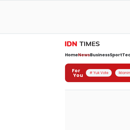
Home
News
Business
Sport
Te
For
# Yuk Vote
Iklanin
You