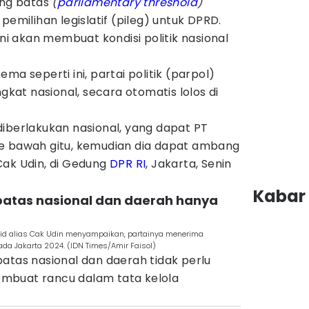
ng batas
(
parliamentary threshold
)
pemilihan legislatif (pileg) untuk DPRD.
ini akan membuat kondisi politik nasional
ma seperti ini, partai politik (parpol)
ngkat nasional, secara otomatis lolos di
iberlakukan nasional, yang dapat PT
e bawah gitu, kemudian dia dapat ambang
Cak Udin, di Gedung
DPR RI
, Jakarta, Senin
Kabar 
atas nasional dan daerah hanya
 alias Cak Udin menyampaikan, partainya menerima
da Jakarta 2024. (IDN Times/Amir Faisol)
atas nasional dan daerah tidak perlu
mbuat rancu dalam tata kelola