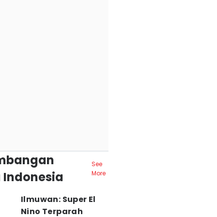
mbangan
See
 Indonesia
More
Ilmuwan: Super El
Nino Terparah