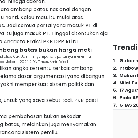
nal hingga daerah.
ntara ambang batas nasional dengan
u nanti. Kalau mau, itu mulai atas.
as. Jadi semua partai yang masuk PT di
 itu juga masuk PT. Tinggal ditentukan aja
 Anggota Fraksi PKB DPR RI itu.
Trendi
ambang batas bukan harga mati
 alias Cak Udin menyampaikan, partainya menerima
1
.
Gubern
da Jakarta 2024. (IDN Times/Amir Faisol)
jadikan angka tertentu terkait ambang
2
.
Prabow
3
.
Makan B
selama dasar argumentasi yang dibangun
4
.
Nilai T
 yakni memperkuat sistem politik dan
5
.
17 Agus
6
.
Piala A
 untuk yang saya sebut tadi, PKB pasti
7
.
GIIAS 2
tama pembahasan bukan sekadar
 batas, melainkan juga menyamakan
rancang sistem pemilu.