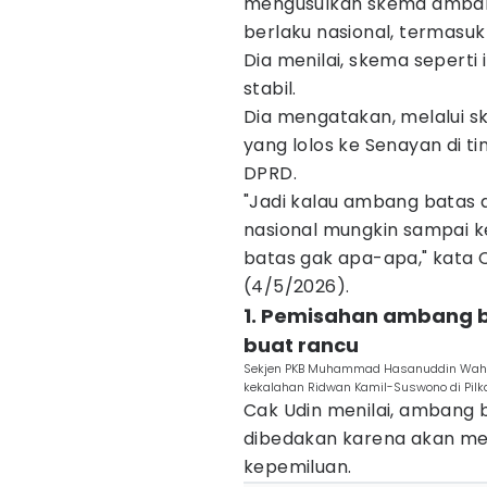
mengusulkan skema amba
berlaku nasional, termasuk 
Dia menilai, skema seperti 
stabil.
Dia mengatakan, melalui ske
yang lolos ke Senayan di ti
DPRD.
"Jadi kalau ambang batas d
nasional mungkin sampai k
batas gak apa-apa," kata 
(4/5/2026).
1. Pemisahan ambang b
buat rancu
Sekjen PKB Muhammad Hasanuddin Wahid
kekalahan Ridwan Kamil-Suswono di Pilka
Cak Udin menilai, ambang b
dibedakan karena akan me
kepemiluan.