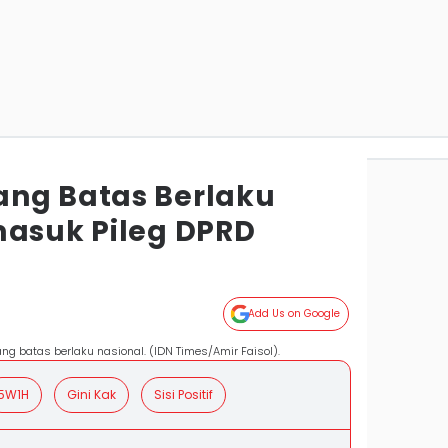
ng Batas Berlaku
masuk Pileg DPRD
Add Us on Google
 batas berlaku nasional. (IDN Times/Amir Faisol).
5W1H
Gini Kak
Sisi Positif