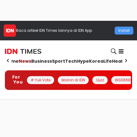
Baca artikel
IDN Times
lainnya di IDN App
Install
Home
News
Business
Sport
Tech
Hype
Korea
Life
Health
Aut
For
# Yuk Vote
Iklanin di IDN
Quiz
INSIDENESIA
You