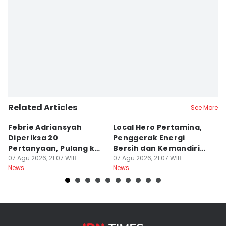
Related Articles
See More
Febrie Adriansyah
Local Hero Pertamina,
B
Diperiksa 20
Penggerak Energi
N
Pertanyaan, Pulang ke
Bersih dan Kemandirian
T
KPK Pakai Rompi
07 Agu 2026, 21:07 WIB
Desa
07 Agu 2026, 21:07 WIB
B
07
News
News
Ne