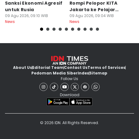
Sanksi Ekonomi Agresif
Rompi Pelopor KITA
de
untuk Rusia
Jakarta ke Pelajar
B
09 Agu 2026, 09:10 WIB
hingga Ojol
09 Agu 2026, 09:04 WIB
09
News
News
Ne
About Us
Editorial Team
Contact Us
Terms of Services
Pedoman Media Siber
Index
Sitemap
Follow Us
Download
© 2026 IDN. All Rights Reserved.