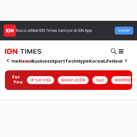
Baca artikel
IDN Times
lainnya di IDN App
Install
Home
News
Business
Sport
Tech
Hype
Korea
Life
Health
Aut
For
# Yuk Vote
Iklanin di IDN
Quiz
INSIDENESIA
You