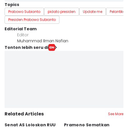
Topics
Prabowo Subianto
pidato presiden
Update me
Pelantika
Presiden Prabowo Subianto
Editorial Team
Editor
Muhammad Ilman Nafian
Tonton lebih seru di
Related Articles
See More
Senat AS Loloskan RUU
Pramono Sematkan
P