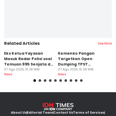
Related Articles
See More
Eks Ketua Yayasan
Kemenko Pangan
T
Masuk Radar Polisi soal
Targetkan Open
I
Temuan 995 Senjata di
Dumping TPST
N
Sekolah
07 Agu 2026, 15:28 WIB
Bantargebang Berakhir
07 Agu 2026, 15:28 WIB
07
News
News
Ne
2027
About Us
Editorial Team
Contact Us
Terms of Services