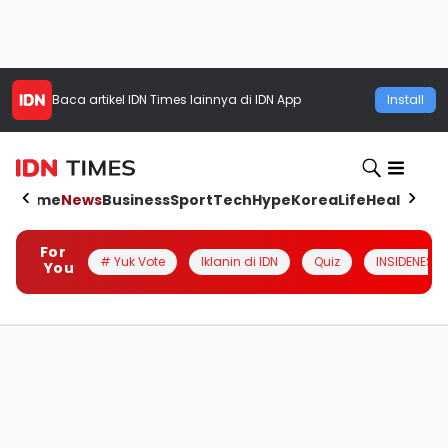
Baca artikel
IDN Times
lainnya di IDN App
Install
Home
News
Business
Sport
Tech
Hype
Korea
Life
Health
Aut
For
# Yuk Vote
Iklanin di IDN
Quiz
INSIDENESIA
You