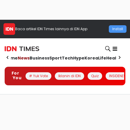
Baca artikel
IDN Times
lainnya di IDN App
Install
Home
News
Business
Sport
Tech
Hype
Korea
Life
Health
Aut
For
# Yuk Vote
Iklanin di IDN
Quiz
INSIDENESIA
You