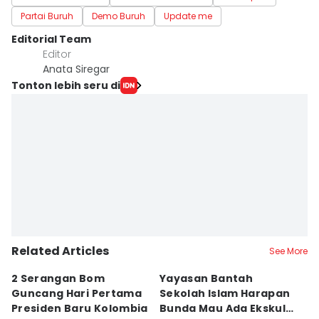
Partai Buruh
Demo Buruh
Update me
Editorial Team
Editor
Anata Siregar
Tonton lebih seru di
Related Articles
See More
2 Serangan Bom
Yayasan Bantah
E
Guncang Hari Pertama
Sekolah Islam Harapan
S
Presiden Baru Kolombia
Bunda Mau Ada Ekskul
S