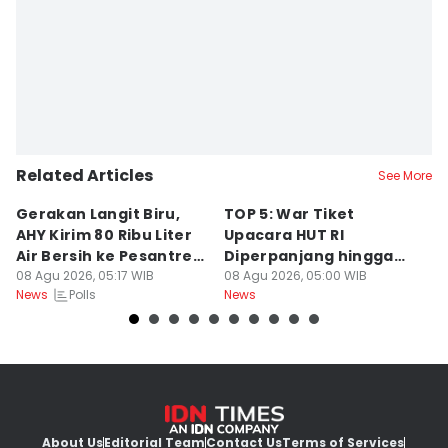
Related Articles
See More
Gerakan Langit Biru,
TOP 5: War Tiket
2
AHY Kirim 80 Ribu Liter
Upacara HUT RI
K
Air Bersih ke Pesantren
Diperpanjang hingga
C
Madura
08 Agu 2026, 05:17 WIB
Prabowo Evaluasi Bahlil
08 Agu 2026, 05:00 WIB
08
Polls
News
News
Ne
About Us
Editorial Team
Contact Us
Terms of Services