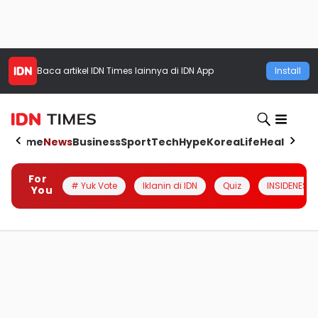
Baca artikel
IDN Times
lainnya di IDN App
Install
Home
News
Business
Sport
Tech
Hype
Korea
Life
Health
Aut
For
# Yuk Vote
Iklanin di IDN
Quiz
INSIDENESIA
You