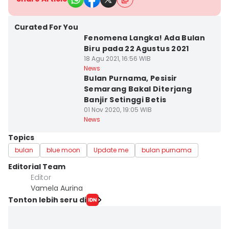
Curated For You
Fenomena Langka! Ada Bulan
Biru pada 22 Agustus 2021
18 Agu 2021, 16:56 WIB
News
Bulan Purnama, Pesisir
Semarang Bakal Diterjang
Banjir Setinggi Betis
01 Nov 2020, 19:05 WIB
News
Topics
bulan
blue moon
Update me
bulan purnama
Editorial Team
Editor
Vamela Aurina
Tonton lebih seru di