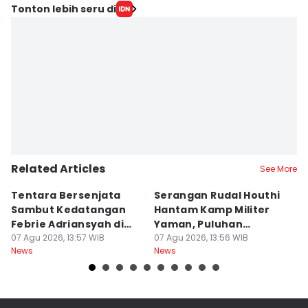
Tonton lebih seru di
Related Articles
See More
Tentara Bersenjata
Serangan Rudal Houthi
F
Sambut Kedatangan
Hantam Kamp Militer
d
Febrie Adriansyah di
Yaman, Puluhan
R
Kejagung
07 Agu 2026, 13:57 WIB
Tentara Tewas
07 Agu 2026, 13:56 WIB
D
07
News
News
Ne