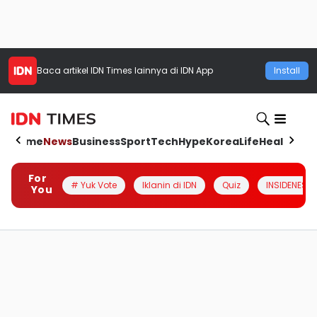
Baca artikel
IDN Times
lainnya di IDN App
Install
Home
News
Business
Sport
Tech
Hype
Korea
Life
Health
Aut
For
# Yuk Vote
Iklanin di IDN
Quiz
INSIDENESIA
You