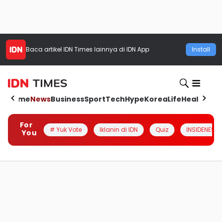
Baca artikel
IDN Times
lainnya di IDN App
Install
Home
News
Business
Sport
Tech
Hype
Korea
Life
Health
Aut
For
# Yuk Vote
Iklanin di IDN
Quiz
INSIDENESIA
You