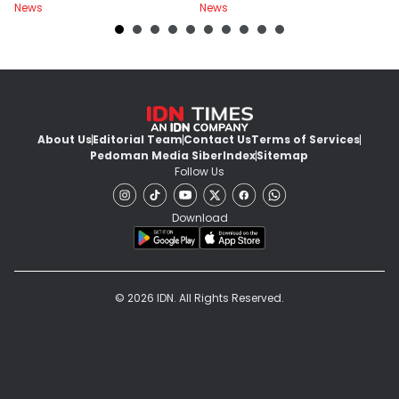
News
News
Ne
About Us
Editorial Team
Contact Us
Terms of Services
Pedoman Media Siber
Index
Sitemap
Follow Us
Download
© 2026 IDN. All Rights Reserved.