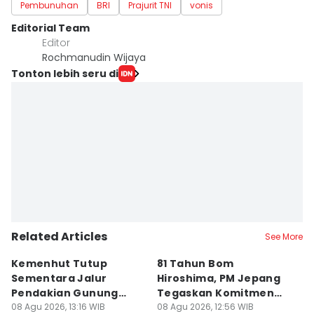
Pembunuhan
BRI
Prajurit TNI
vonis
Editorial Team
Editor
Rochmanudin Wijaya
Tonton lebih seru di
Related Articles
See More
Kemenhut Tutup
81 Tahun Bom
B
Sementara Jalur
Hiroshima, PM Jepang
H
Pendakian Gunung
Tegaskan Komitmen
d
Gede Pangrango
08 Agu 2026, 13:16 WIB
Bebas Nuklir
08 Agu 2026, 12:56 WIB
08