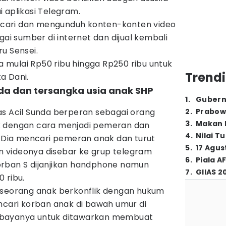
 aplikasi Telegram.
cari dan mengunduh konten-konten video
gai sumber di internet dan dijual kembali
u Sensei.
mulai Rp50 ribu hingga Rp250 ribu untuk
Trendi
a Dani.
unda dan tersangka usia anak SHP
1
.
Gubern
as Acil Sunda berperan sebagai orang
2
.
Prabow
3
.
Makan B
k dengan cara menjadi pemeran dan
4
.
Nilai T
. Dia mencari pemeran anak dan turut
5
.
17 Agus
 videonya disebar ke grup telegram
6
.
Piala A
rban S dijanjikan handphone namun
7
.
GIIAS 2
 ribu.
 seorang anak berkonflik dengan hukum
ncari korban anak di bawah umur di
ebayanya untuk ditawarkan membuat