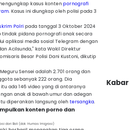
) mengungkap kasus konten
pornografi
ram
. Kasus ini diungkap oleh polisi pada 3
krim Polri
pada tanggal 3 Oktober 2024
 tindak pidana pornografi anak secara
ui aplikasi media sosial Telegram dengan
n Acilsunda," kata Wakil Direktur
omisaris Besar Polisi Dani Kustoni, dikutip
eguru Sensei adalah 2.701 orang dan
ggota sebanyak 222 orang. Dia
Kabar 
itu ada 146 video yang di antaranya
dengan anak di bawah umur dan adegan
 itu diperankan langsung oleh
tersangka
.
umpulkan konten porno dan
asi dari Bali (dok. Humas Imigrasi)
 Polri berhasil menangkap tiga orang