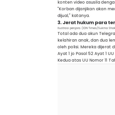
konten video asusila dengan
"Korban dijanjikan akan me
dijual," katanya.
3. Jerat hukum para t
Ilustrasi penjara. (IDN Times/Sukma Shak
Total ada dua akun Telegra
kelahiran anak, dan dua lem
oleh polisi. Mereka dijerat
Ayat 1 jo Pasal 52 Ayat 1 
Kedua atas UU Nomor 11 Ta