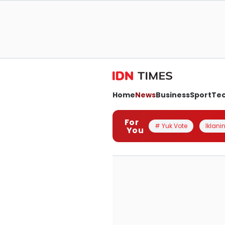
Home
News
Business
Sport
Te
For
# Yuk Vote
Iklanin
You