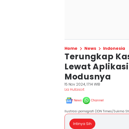
Home
News
Indonesia
Terungkap Kas
Lewat Aplikasi
Modusnya
15 Nov 2024, 17:14 WIB
Lia Hutasoit
News
Channel
Ilustrasi pornografi (IDN Times/Sukma Sh
Intinya Sih