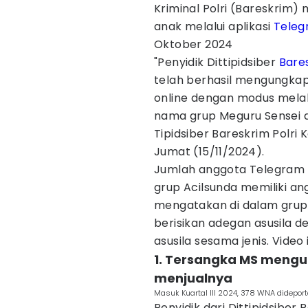
Kriminal Polri (Bareskrim
anak melalui aplikasi
Teleg
Oktober 2024
"Penyidik Dittipidsiber
Bares
telah berhasil mengungkap
online dengan modus melal
nama grup Meguru Sensei da
Tipidsiber Bareskrim Polri K
Jumat (15/11/2024).
Jumlah anggota Telegram M
grup Acilsunda memiliki an
mengatakan di dalam grup 
berisikan adegan asusila 
asusila sesama jenis. Video
1. Tersangka MS meng
menjualnya
Masuk Kuartal III 2024, 378 WNA dideport
Penyidik dari Dittipidsiber