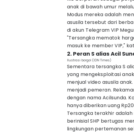
anak di bawah umur melalui
Modus mereka adalah men
asusila tersebut dari berba
di akun Telegram VIP Megur
"Tersangka mematok harga 
masuk ke member VIP," kat
2. Peran S alias Acil S
Ilustrasi borgol (IDN Times)
Sementara tersangka S ali
yang mengeksploitasi ana
menjual video asusila anak
menjadi pemeran. Rekaman
dengan nama Acilsunda. Ko
hanya diberikan uang Rp200
Tersangka terakhir adalah
berinisial SHP bertugas me
lingkungan pertemanan s