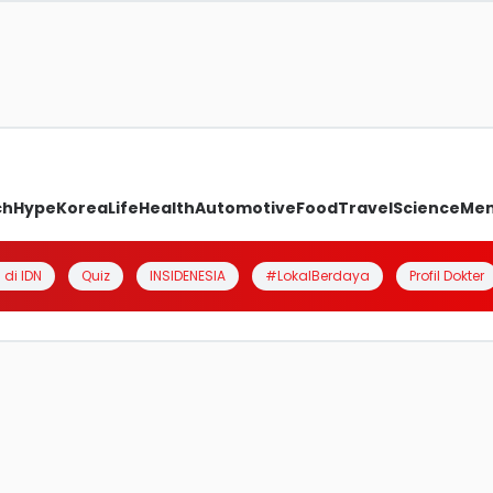
ch
Hype
Korea
Life
Health
Automotive
Food
Travel
Science
Me
 di IDN
Quiz
INSIDENESIA
#LokalBerdaya
Profil Dokter