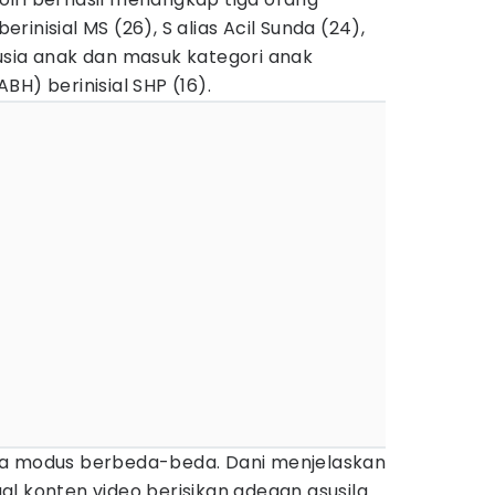
inisial MS (26), S alias Acil Sunda (24),
usia anak dan masuk kategori anak
BH) berinisial SHP (16).
ya modus berbeda-beda. Dani menjelaskan
l konten video berisikan adegan asusila