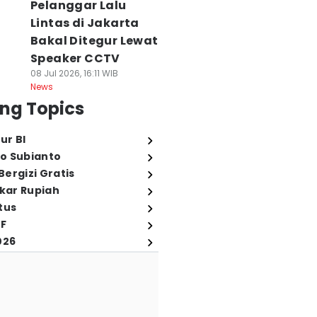
Pelanggar Lalu
Lintas di Jakarta
Bakal Ditegur Lewat
Speaker CCTV
08 Jul 2026, 16:11 WIB
News
ng Topics
ur BI
o Subianto
ergizi Gratis
ukar Rupiah
tus
FF
026