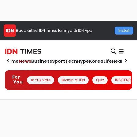
Baca artikel
IDN Times
lainnya di IDN App
Install
Home
News
Business
Sport
Tech
Hype
Korea
Life
Health
Aut
For
# Yuk Vote
Iklanin di IDN
Quiz
INSIDENESIA
You