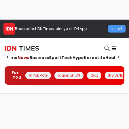
Baca artikel
IDN Times
lainnya di IDN App
Install
Home
News
Business
Sport
Tech
Hype
Korea
Life
Health
Aut
For
# Yuk Vote
Iklanin di IDN
Quiz
INSIDENESIA
You