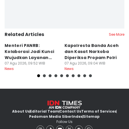
Related Articles
See More
Menteri PANRB:
Kapolresta Banda Aceh
M
Kolaborasi Jadi Kunci
dan Kasat Narkoba
T
Wujudkan Layanan
Diperiksa Propam Polri
K
Publik Terintegrasi
07 Agu 2026, 09:52 WIB
07 Agu 2026, 09:04 WIB
B
07
News
News
Ne
About Us
Editorial Team
Contact Us
Terms of Services
Pedoman Media Siber
Index
Sitemap
Follow Us