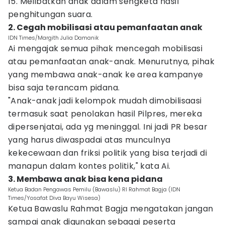
15. Melibatkan anak dalam sengketa hasil
penghitungan suara.
2. Cegah mobilisasi atau pemanfaatan anak
IDN Times/Margith Julia Damanik
Ai mengajak semua pihak mencegah mobilisasi
atau pemanfaatan anak-anak. Menurutnya, pihak
yang membawa anak-anak ke area kampanye
bisa saja terancam pidana.
"Anak-anak jadi kelompok mudah dimobilisaasi
termasuk saat penolakan hasil Pilpres, mereka
dipersenjatai, ada yg meninggal. Ini jadi PR besar
yang harus diwaspadai atas munculnya
kekecewaan dan friksi politik yang bisa terjadi di
manapun dalam kontes politik," kata Ai.
3. Membawa anak bisa kena pidana
Ketua Badan Pengawas Pemilu (Bawaslu) RI Rahmat Bagja (IDN
Times/Yosafat Diva Bayu Wisesa)
Ketua Bawaslu Rahmat Bagja mengatakan jangan
sampai anak digunakan sebagai peserta