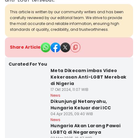
This article is written by our community writers and has been
carefully reviewed by our editorial team. We strive to provide
the most accurate and reliable information, ensuring high
standards of quality, credibility, and trustworthiness.
Share Article
Curated For You
Meta Dikecam imbas Video
Kekerasan Anti-LGBT Merebak
di Nigeria
17 Okt 2024, 11:07 WIB
News
Dikunjungi Netanyahu,
Hungaria Keluar dari ICC
04 Apr 2025, 09:40 WIB
News
Hungaria Akan Larang Pawai
LGBTQ di Negaranya