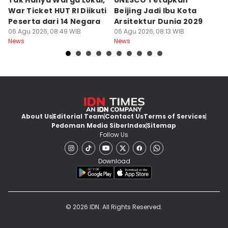
Tak Hanya Warga Lokal,
UNESCO Tetapkan
B
War Ticket HUT RI Diikuti
Beijing Jadi Ibu Kota
Di
Peserta dari 14 Negara
Arsitektur Dunia 2029
P
06 Agu 2026, 08:49 WIB
06 Agu 2026, 08:13 WIB
M
06
News
News
Ne
About Us
Editorial Team
Contact Us
Terms of Services
Pedoman Media Siber
Index
Sitemap
Follow Us
Download
© 2026 IDN. All Rights Reserved.