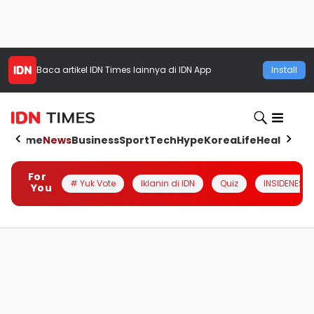
Baca artikel
IDN Times
lainnya di IDN App
Install
Home
News
Business
Sport
Tech
Hype
Korea
Life
Health
Aut
For
# Yuk Vote
Iklanin di IDN
Quiz
INSIDENESIA
You