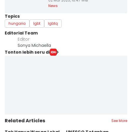
02 Mar 2025, 16:47 WIB
News
Topics
hungaria
lgbt
lgbtq
Editorial Team
Editor
Sonya Michaella
Tonton lebih seru di
Related Articles
See More