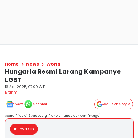
Home
News
World
Hungaria Resmi Larang Kampanye
LGBT
16 Apr 2025, 07:09 WIB
Brahm
News
Channel
Add Us on Google
Acara Pride di Strasbourg, Prancis. (unsplash.com/mxrgo)
Intinya Sih