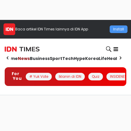
Baca artikel
IDN Times
lainnya di IDN App
Install
Home
News
Business
Sport
Tech
Hype
Korea
Life
Health
Aut
For
# Yuk Vote
Iklanin di IDN
Quiz
INSIDENESIA
You