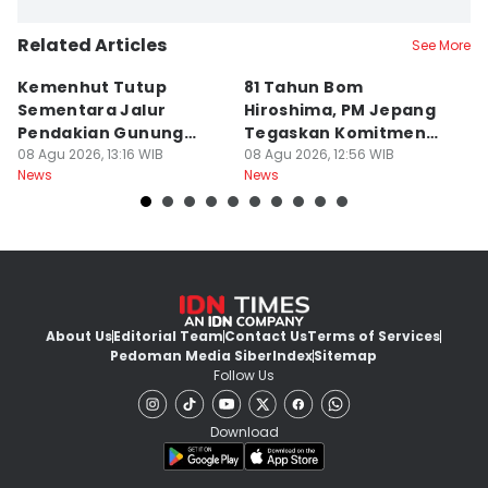
Bella Manoban
Related Articles
Editor
See More
Eddy Rusmanto
Kemenhut Tutup
81 Tahun Bom
B
Sementara Jalur
Hiroshima, PM Jepang
H
Pendakian Gunung
Tegaskan Komitmen
d
Gede Pangrango
08 Agu 2026, 13:16 WIB
Bebas Nuklir
08 Agu 2026, 12:56 WIB
08
News
News
Ne
About Us
Editorial Team
Contact Us
Terms of Services
Pedoman Media Siber
Index
Sitemap
Follow Us
Download