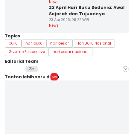
News
23 April Hari Buku Sedunia: Awal
Sejarah dan Tujuannya
23 Apr 2025, 06:22 WIB
News
Topics
buku
hari buku
hari besar
Hari Buku Nasional
Give me Perspective
hari besar nasional
Editorial Team
3+
Editor
Tonton lebih seru di
Langgeng Irma Salugiasih
Editor
Aria Hamzah
Editor
Stella Azasya
Editor