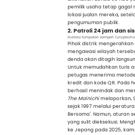
pemilik usaha tetap gaga
lokasi jualan mereka, sete
pengumuman publik.
2. Patroli 24 jam dan
Ilustrasi tumpukan sampah. (unsplash.
Pihak distrik mengerahkan 
mengawasi wilayah tersebu
denda akan ditagih langsun
Untuk memudahkan turis a
petugas menerima metode
kredit dan kode QR. Pada 
berhasil menindak dan men
The Mainichi
melaporkan, S
sejak 1997 melalui peratur
Bersama'. Namun, aturan 
yang sulit dieksekusi. Mengh
ke Jepang pada 2025, kampa