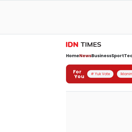
Home
News
Business
Sport
Te
For
# Yuk Vote
Iklanin
You