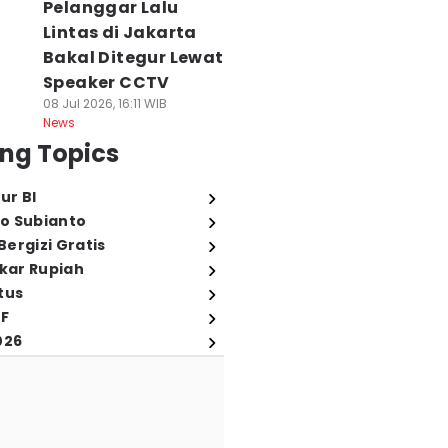
Pelanggar Lalu
Lintas di Jakarta
Bakal Ditegur Lewat
Speaker CCTV
08 Jul 2026, 16:11 WIB
News
ng Topics
ur BI
o Subianto
ergizi Gratis
ukar Rupiah
tus
FF
026