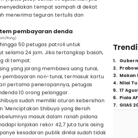
l menyediakan tempat sampah di dekat
lah menerima teguran tertulis dan
 sistem pembayaran denda
com/Rong)
hingga 50 petugas patroli untuk
Trendi
t selama 24 jam. Jika tertangkap basah,
g di tempat.
1
.
Gubern
sing yang jarang membawa uang tunai,
2
.
Prabow
3
.
Makan B
 pembayaran non-tunai, termasuk kartu
4
.
Nilai T
hari pertama penerapannya, petugas
5
.
17 Agus
denda 10 orang pelanggar.
6
.
Piala A
hibuya sudah memiliki aturan kebersihan
7
.
GIIAS 2
an 'Menciptakan Shibuya yang Bersih
sebelumnya masuk dalam ranah pidana
adapi lonjakan rekor 42,7 juta turis asing
nye kesadaran publik dinilai sudah tidak