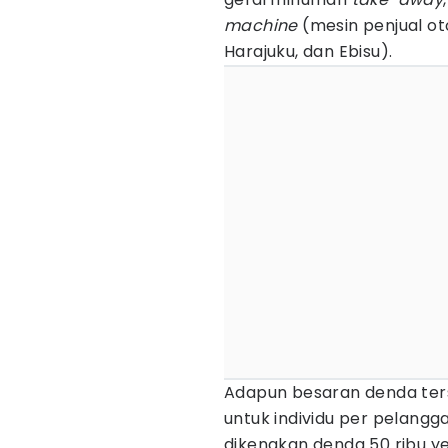
machine
(mesin penjual ot
Harajuku, dan Ebisu).
Adapun besaran denda terse
untuk individu per pelangg
dikenakan denda 50 ribu yen 