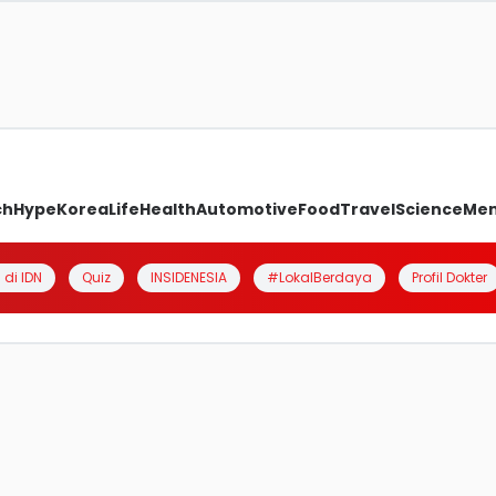
ch
Hype
Korea
Life
Health
Automotive
Food
Travel
Science
Me
 di IDN
Quiz
INSIDENESIA
#LokalBerdaya
Profil Dokter