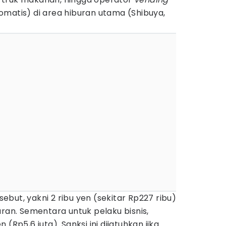
omatis) di area hiburan utama (Shibuya,
but, yakni 2 ribu yen (sekitar Rp227 ribu)
aran. Sementara untuk pelaku bisnis,
(Rp5,6 juta). Sanksi ini dijatuhkan jika