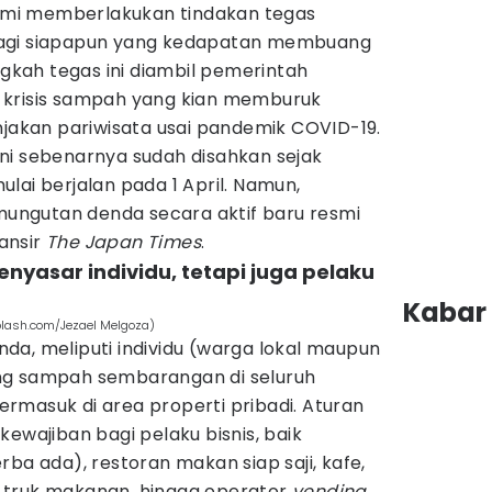
esmi memberlakukan tindakan tegas
bagi siapapun yang kedapatan membuang
kah tegas ini diambil pemerintah
 krisis sampah yang kian memburuk
njakan pariwisata usai pandemik COVID-19.
ni sebenarnya sudah disahkan sejak
lai berjalan pada 1 April. Namun,
ngutan denda secara aktif baru resmi
lansir
The Japan Times
.
enyasar individu, tetapi juga pelaku
Kabar 
plash.com/Jezael Melgoza)
da, meliputi individu (warga lokal maupun
ng sampah sembarangan di seluruh
 termasuk di area properti pribadi. Aturan
kewajiban bagi pelaku bisnis, baik
rba ada), restoran makan siap saji, kafe,
, truk makanan, hingga operator
vending