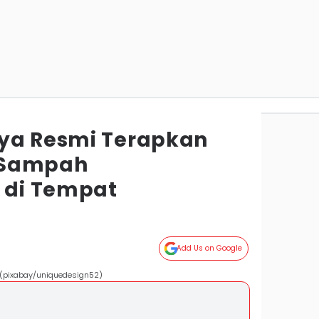
ya Resmi Terapkan
 Sampah
di Tempat
Add Us on Google
. (pixabay/uniquedesign52)