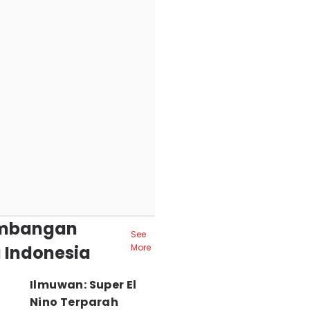
mbangan
See
 Indonesia
More
Ilmuwan: Super El
Nino Terparah