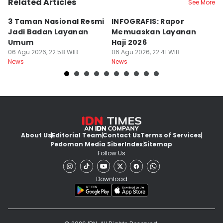
Related Articles
See More
3 Taman Nasional Resmi
INFOGRAFIS: Rapor
K
Jadi Badan Layanan
Memuaskan Layanan
S
Umum
Haji 2026
T
06 Agu 2026, 22:58 WIB
06 Agu 2026, 22:41 WIB
D
06
News
News
Ne
About Us
Editorial Team
Contact Us
Terms of Services
Pedoman Media Siber
Index
Sitemap
Follow Us
Download