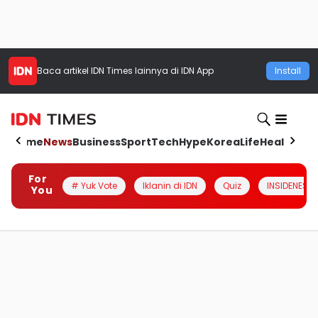
Baca artikel
IDN Times
lainnya di IDN App
Install
Home
News
Business
Sport
Tech
Hype
Korea
Life
Health
Aut
For
# Yuk Vote
Iklanin di IDN
Quiz
INSIDENESIA
You