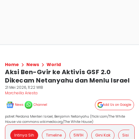
Home
News
World
Aksi Ben-Gvir ke Aktivis GSF 2.0
Dikecam Netanyahu dan Menlu Israel
21 Mei 2026, 11:22 WIB
Marcheilla Ariesta
News
Channel
Add Us on Google
potret Perdana Menteri Israel, Benjamin Netanyahu (flickr.com/The White
House via commons.wikimedia.org/The White House)
Intinya Sih
Timeline
5W1H
Gini Kak
Sisi Posit