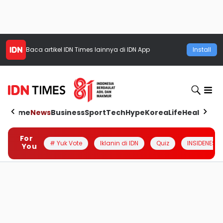
Baca artikel
IDN Times
lainnya di IDN App
Install
Home
News
Business
Sport
Tech
Hype
Korea
Life
Health
Aut
For
# Yuk Vote
Iklanin di IDN
Quiz
INSIDENESIA
You