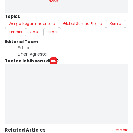
News
Topics
Warga Negara Indonesia
Global Sumud Flotilla
Kemlu
ke
jurnalis
Gaza
israel
Editorial Team
Editor
Dheri Agriesta
Tonton lebih seru di
Related Articles
See More