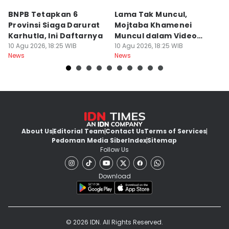
BNPB Tetapkan 6
Lama Tak Muncul,
P
Provinsi Siaga Darurat
Mojtaba Khamenei
K
Karhutla, Ini Daftarnya
Muncul dalam Video
R
10 Agu 2026, 18:25 WIB
Perdana 13 Detik
10 Agu 2026, 18:25 WIB
T
10
News
News
Ne
About Us
Editorial Team
Contact Us
Terms of Services
Pedoman Media Siber
Index
Sitemap
Follow Us
Download
© 2026 IDN. All Rights Reserved.