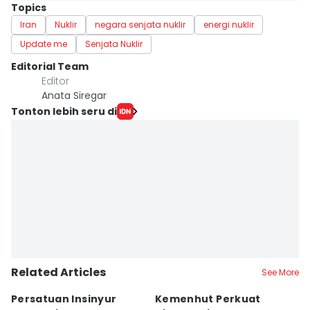
Topics
Iran
Nuklir
negara senjata nuklir
energi nuklir
Update me
Senjata Nuklir
Editorial Team
Editor
Anata Siregar
Tonton lebih seru di
Related Articles
See More
Persatuan Insinyur
Kemenhut Perkuat
T