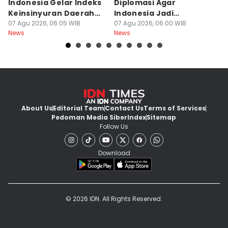
Indonesia Gelar Indeks
Diplomasi Agar
N
Keinsinyuran Daerah
Indonesia Jadi
h
dan CAFEO 44
07 Agu 2026, 06:05 WIB
Pemimpin Kehutanan
07 Agu 2026, 06:00 WIB
Ti
07
News
News
Ne
Global
About Us
Editorial Team
Contact Us
Terms of Services
Pedoman Media Siber
Index
Sitemap
Follow Us
Download
© 2026 IDN. All Rights Reserved.