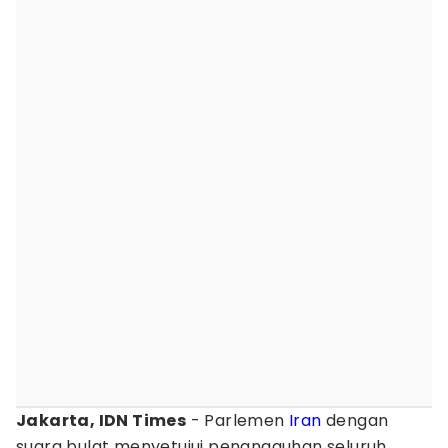
Jakarta, IDN Times
- Parlemen
Iran
dengan
suara bulat menyetujui penangguhan seluruh