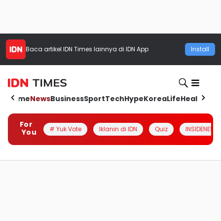
Baca artikel
IDN Times
lainnya di IDN App
Install
Home
News
Business
Sport
Tech
Hype
Korea
Life
Health
Aut
For
# Yuk Vote
Iklanin di IDN
Quiz
INSIDENESIA
You