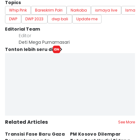
Topics
Whip Pink
Bareskrim Polri
Narkoba
ismaya live
Ismaya
DWP
DWP 2023
dwp bali
Update me
Editorial Team
Editor
Deti Mega Purnamasari
Tonton lebih seru di
Related Articles
See More
Transisi Fase Baru Gaza
PM Kosovo Dilempar
A