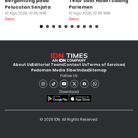
Bergantung pada
Telur Saat Hadiri Sidang
P
Pelucutan Senjata
Parlemen
T
10 Agu 2026, 10:36 WIB
10 Agu 2026, 10:36 WIB
B
10
News
News
Ne
About Us
Editorial Team
Contact Us
Terms of Services
Pedoman Media Siber
Index
Sitemap
Follow Us
Download
© 2026 IDN. All Rights Reserved.