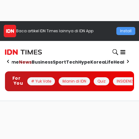
Baca artikel
IDN Times
lainnya di IDN App
Install
Home
News
Business
Sport
Tech
Hype
Korea
Life
Health
Aut
For
# Yuk Vote
Iklanin di IDN
Quiz
INSIDENESIA
You