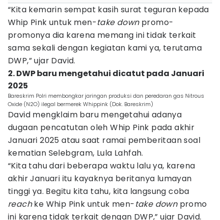
“Kita kemarin sempat kasih surat teguran kepada
Whip Pink untuk men-
take down
promo-
promonya dia karena memang ini tidak terkait
sama sekali dengan kegiatan kami ya, terutama
DWP,” ujar David.
2. DWP baru mengetahui dicatut pada Januari
2025
Bareskrim Polri membongkar jaringan produksi dan peredaran gas Nitrous
Oxide (N2O) ilegal bermerek Whippink (Dok. Bareskrim)
David mengklaim baru mengetahui adanya
dugaan pencatutan oleh Whip Pink pada akhir
Januari 2025 atau saat ramai pemberitaan soal
kematian Selebgram, Lula Lahfah.
“Kita tahu dari beberapa waktu lalu ya, karena
akhir Januari itu kayaknya beritanya lumayan
tinggi ya. Begitu kita tahu, kita langsung coba
reach
ke Whip Pink untuk men-
take down
promo
ini karena tidak terkait dengan DWP,” ujar David.