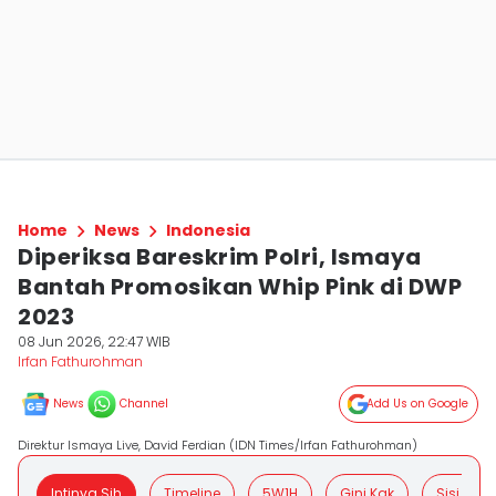
Home
News
Indonesia
Diperiksa Bareskrim Polri, Ismaya
Bantah Promosikan Whip Pink di DWP
2023
08 Jun 2026, 22:47 WIB
Irfan Fathurohman
News
Channel
Add Us on Google
Direktur Ismaya Live, David Ferdian (IDN Times/Irfan Fathurohman)
Intinya Sih
Timeline
5W1H
Gini Kak
Sisi Posit